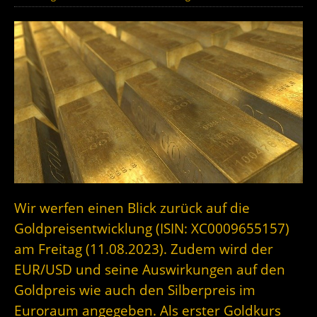
Wir werfen einen Blick zurück auf die
Goldpreisentwicklung (ISIN: XC0009655157)
am Freitag (11.08.2023). Zudem wird der
EUR/USD und seine Auswirkungen auf den
Goldpreis wie auch den Silberpreis im
Euroraum angegeben. Als erster Goldkurs