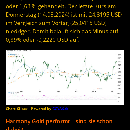
oder 1,63 % gehandelt. Der letzte Kurs am
Donnerstag (14.03.2024) ist mit 24,8195 USD
im Vergleich zum Vortag (25,0415 USD)
niedriger. Damit beläuft sich das Minus auf
0,89% oder -0,2220 USD auf.
Chart: Silber | Powered by
GOYAX.de
Harmony Gold performt – sind sie schon
dabei?