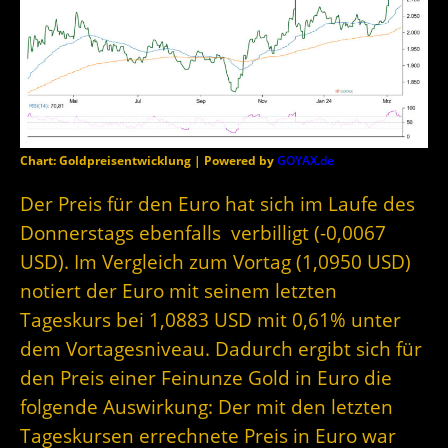
Chart: Goldpreisentwicklung | Powered by
GOYAX.de
Der Preis für den Euro hat sich im Laufe des
Donnerstags ebenfalls verbilligt (-0,0067
USD). Im Vergleich zum Vortag (1,0950 USD)
notiert der Euro mit seinem letzten
Tageskurs bei 1,0883 USD mit 0,61% unter
dem Vortagesniveau. Dadurch ergibt sich für
den Preis einer Feinunze Gold in Euro die
folgende Auswirkung: Der mit den letzten
Tageskursen errechnete Preis in Euro war