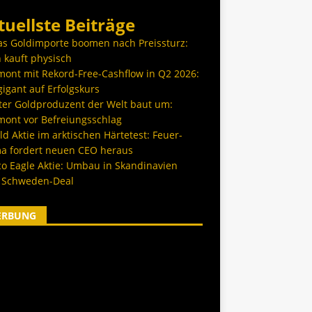
tuellste Beiträge
as Goldimporte boomen nach Preissturz:
 kauft physisch
ont mit Rekord-Free-Cashflow in Q2 2026:
igant auf Erfolgskurs
ter Goldproduzent der Welt baut um:
ont vor Befreiungsschlag
d Aktie im arktischen Härtetest: Feuer-
a fordert neuen CEO heraus
co Eagle Aktie: Umbau in Skandinavien
 Schweden-Deal
ERBUNG