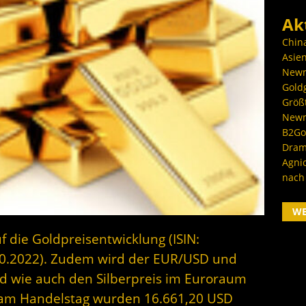
Ak
Chin
Asien
Newm
Goldg
Größ
Newm
B2Gol
Dram
Agni
nach
W
f die Goldpreisentwicklung (ISIN:
10.2022). Zudem wird der EUR/USD und
d wie auch den Silberpreis im Euroraum
s am Handelstag wurden 16.661,20 USD