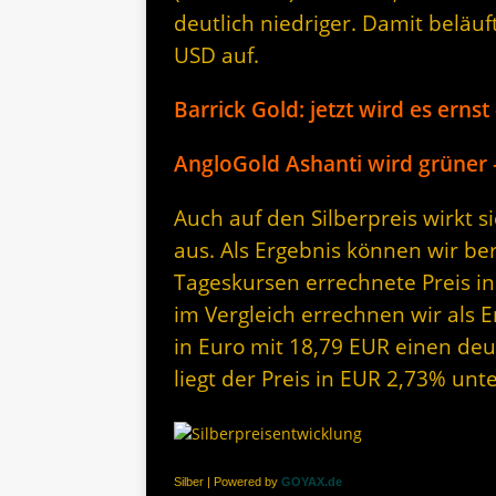
deutlich niedriger. Damit beläuf
USD auf.
Barrick Gold: jetzt wird es ernst
AngloGold Ashanti wird grüner
Auch auf den Silberpreis wirkt 
aus. Als Ergebnis können wir be
Tageskursen errechnete Preis in
im Vergleich errechnen wir als E
in Euro mit 18,79 EUR einen deut
liegt der Preis in EUR 2,73% un
Silber | Powered by
GOYAX.de