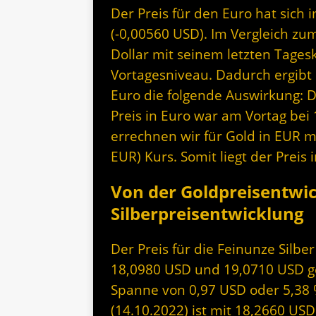
Der Preis für den Euro hat sich i
(-0,00560 USD). Im Vergleich zum
Dollar mit seinem letzten Tage
Vortagesniveau. Dadurch ergibt s
Euro die folgende Auswirkung: 
Preis in Euro war am Vortag bei 
errechnen wir für Gold in EUR m
EUR) Kurs. Somit liegt der Prei
Von der Goldpreisentwi
Silberpreisentwicklung
Der Preis für die Feinunze Silbe
18,0980 USD und 19,0710 USD geh
Spanne von 0,97 USD oder 5,38 %
(14.10.2022) ist mit 18,2660 US