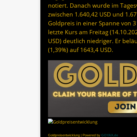
notiert. Danach wurde im Tagesv
zwischen 1.640,42 USD und 1.67
Goldpreis in einer Spanne von 
letzte Kurs am Freitag (14.10.20
USD) deutlich niedriger. Er belä
(1,39%) auf 1643,4 USD.
Goldpreisentwicklung | Powered by
GOYAX.de