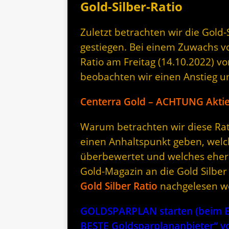
Gold-Silber-Ratio
Zuletzt betrachten wir die Gold-S
gestiegen. Bei einem Zuwachs vo
Ratio am Freitag (14.10.2022) v
beobachten wir einen Anstieg u
Centerra Gold – ACHTUNG Akti
Warum betrachten wir diese Rati
einen Anhaltspunkt geben, welc
überbewertet und welches eher 
Gold-Magazin an die Gold Silber
Gold Silber Ratio
nachgelesen w
GOLDSPARPLAN starten (beim Er
BESTE Goldsparplananbieter“