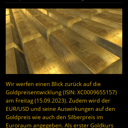
Wir werfen einen Blick zurück auf die
Goldpreisentwicklung (ISIN: XC0009655157)
am Freitag (15.09.2023). Zudem wird der
EUR/USD und seine Auswirkungen auf den
Goldpreis wie auch den Silberpreis im
Euroraum angegeben. Als erster Goldkurs