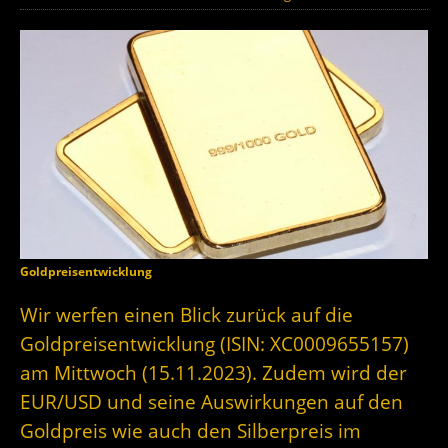
Goldpreisentwicklung
Wir werfen einen Blick zurück auf die
Goldpreisentwicklung (ISIN: XC0009655157)
am Mittwoch (15.11.2023). Zudem wird der
EUR/USD und seine Auswirkungen auf den
Goldpreis wie auch den Silberpreis im