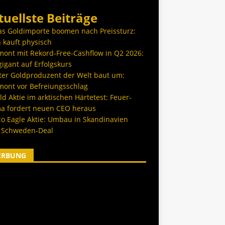
tuellste Beiträge
as Goldimporte boomen nach Preissturz:
 kauft physisch
ont mit Rekord-Free-Cashflow in Q2 2026:
igant auf Erfolgskurs
ter Goldproduzent der Welt baut um:
ont vor Befreiungsschlag
d Aktie im arktischen Härtetest: Feuer-
a fordert neuen CEO heraus
co Eagle Aktie: Umbau in Skandinavien
 Schweden-Deal
ERBUNG