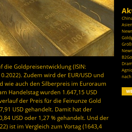
Ak
Chin
Asien
Newm
Goldg
Größ
Newm
B2Gol
Dram
f die Goldpreisentwicklung (ISIN:
Agni
10.2022). Zudem wird der EUR/USD und
nach
d wie auch den Silberpreis im Euroraum
W
s am Handelstag wurden 1.647,15 USD
erlauf der Preis für die Feinunze Gold
7,91 USD gehandelt. Damit hat der
20,84 USD oder 1,27 % gehandelt. Und der
22) ist im Vergleich zum Vortag (1643,4