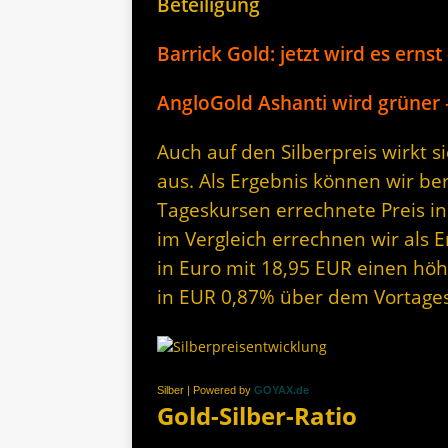
Beteiligung
Barrick Gold: jetzt wird es ernst
AngloGold Ashanti wird grüner
Auch auf den Silberpreis wirkt 
aus. Als Ergebnis können wir be
Tageskursen errechnete Preis in
im Vergleich errechnen wir als 
in Euro mit 18,95 EUR einen höhe
in EUR 0,87% über dem Vortage
Silber | Powered by
GOYAX.de
Gold-Silber-Ratio