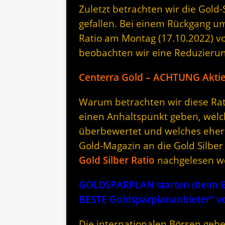
Zuletzt betrachten wir die Gold-S
gefallen. Bei einem Rückgang um 
Ratio am Montag (17.10.2022) vo
beobachten wir eine Reduzieru
Centerra Gold – ACHTUNG Akti
Warum betrachten wir diese Rati
einen Anhaltspunkt geben, welc
überbewertet und welches eher 
Gold-Magazin an die Gold Silber
Gold Silber Ratio
nachgelesen w
GOLDSPARPLAN starten (beim Er
BESTE Goldsparplananbieter“
Die internationalen Börsen gebe