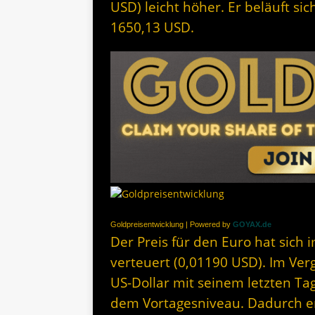
USD) leicht höher. Er beläuft si
1650,13 USD.
Goldpreisentwicklung | Powered by
GOYAX.de
Der Preis für den Euro hat sich 
verteuert (0,01190 USD). Im Ver
US-Dollar mit seinem letzten Ta
dem Vortagesniveau. Dadurch erg