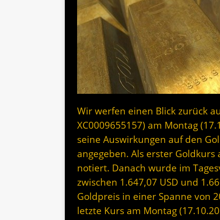
Wir werfen einen Blick zurück au
XC0009655157) am Montag (17.
seine Auswirkungen auf den Gol
angegeben. Als erster Goldkur
notiert. Danach wurde im Tagesv
zwischen 1.647,07 USD und 1.66
Goldpreis in einer Spanne von 
letzte Kurs am Montag (17.10.20