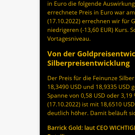
in Euro die folgende Auswirkung
errechnete Preis in Euro war am
(17.10.2022) errechnen wir für 
niedrigeren (-13,60 EUR) Kurs. S
Vortagesniveau.
Von der Goldpreisentwi
Silberpreisentwicklung
Der Preis für die Feinunze Silb
18,3490 USD und 18,9335 USD geh
Spanne von 0,58 USD oder 3,19 
(17.10.2022) ist mit 18,6510 US
deutlich höher. Damit beläuft si
Barrick Gold: laut CEO WICHTIGE