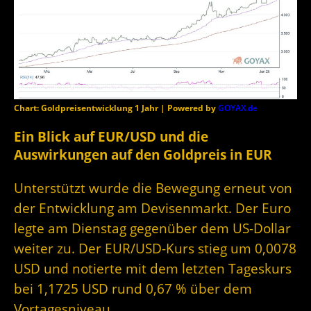
Chart: Goldpreisentwicklung 1 Jahr | Powered by
GOYAX.de
Ein Blick auf EUR/USD und die
Auswirkungen auf den Goldpreis in EUR
Unterstützt wurde die Bewegung erneut von
der Entwicklung am Devisenmarkt. Der Euro
legte am Dienstag gegenüber dem US-Dollar
weiter zu. Der EUR/USD-Kurs stieg um 0,0078
USD und notierte mit dem letzten Tageskurs
bei 1,1725 USD rund 0,67 % über dem
Vortagesniveau.