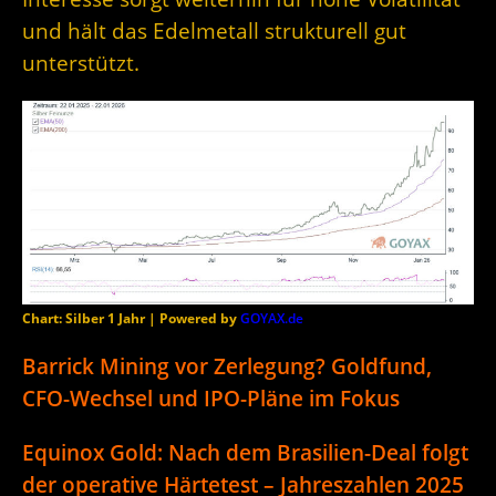
und hält das Edelmetall strukturell gut
unterstützt.
Chart: Silber 1 Jahr | Powered by
GOYAX.de
Barrick Mining vor Zerlegung? Goldfund,
CFO-Wechsel und IPO-Pläne im Fokus
Equinox Gold: Nach dem Brasilien-Deal folgt
der operative Härtetest – Jahreszahlen 2025