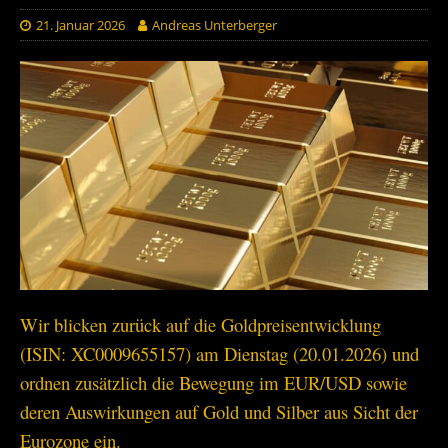
21. Januar 2026
Andreas Unterberger
Wir blicken zurück auf die Goldpreisentwicklung
(ISIN: XC0009655157) am Dienstag (20.01.2026) und
ordnen zusätzlich die Bewegung im EUR/USD sowie
deren Auswirkungen auf Gold und Silber aus Sicht der
Eurozone ein.