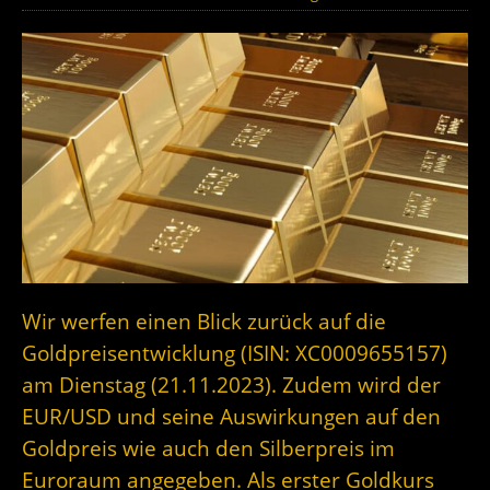
Wir werfen einen Blick zurück auf die
Goldpreisentwicklung (ISIN: XC0009655157)
am Dienstag (21.11.2023). Zudem wird der
EUR/USD und seine Auswirkungen auf den
Goldpreis wie auch den Silberpreis im
Euroraum angegeben. Als erster Goldkurs