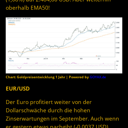
oberhalb EMA50!
Chart: Goldpreisentwicklung 1 Jahr | Powered by
GOYAX.de
EUR/USD
Der Euro profitiert weiter von der
Dollarschwäche durch die hohen
Zinserwartungen im September. Auch wenn
er gestern etwas nachgibt (-0,0037 USD),