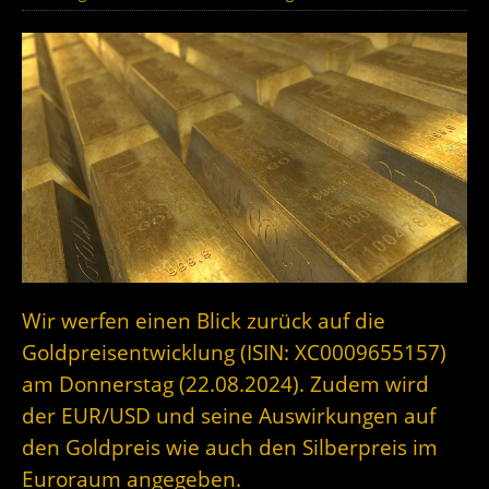
Wir werfen einen Blick zurück auf die
Goldpreisentwicklung (ISIN: XC0009655157)
am Donnerstag (22.08.2024). Zudem wird
der EUR/USD und seine Auswirkungen auf
den Goldpreis wie auch den Silberpreis im
Euroraum angegeben.