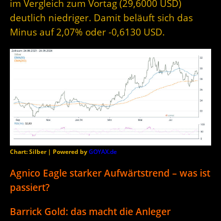
im Vergleich zum Vortag (29,6000 USD)
deutlich niedriger. Damit beläuft sich das
Minus auf 2,07% oder -0,6130 USD.
Chart: Silber | Powered by
GOYAX.de
Agnico Eagle starker Aufwärtstrend – was ist
passiert?
Barrick Gold: das macht die Anleger