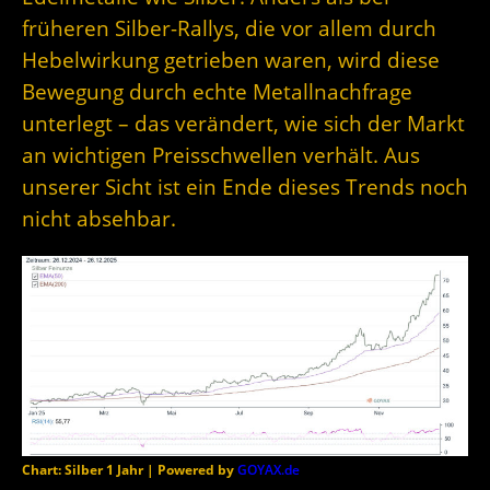
früheren Silber-Rallys, die vor allem durch
Hebelwirkung getrieben waren, wird diese
Bewegung durch echte Metallnachfrage
unterlegt – das verändert, wie sich der Markt
an wichtigen Preisschwellen verhält. Aus
unserer Sicht ist ein Ende dieses Trends noch
nicht absehbar.
Chart: Silber 1 Jahr | Powered by
GOYAX.de