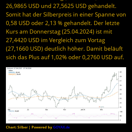
26,9865 USD und 27,5625 USD gehandelt.
Somit hat der Silberpreis in einer Spanne von
0,58 USD oder 2,13 % gehandelt. Der letzte
Kurs am Donnerstag (25.04.2024) ist mit
27,4420 USD im Vergleich zum Vortag
(27,1660 USD) deutlich höher. Damit beläuft
sich das Plus auf 1,02% oder 0,2760 USD auf.
Chart: Silber | Powered by
GOYAX.de