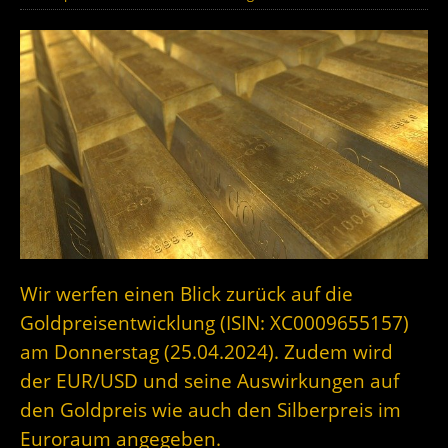
Wir werfen einen Blick zurück auf die
Goldpreisentwicklung (ISIN: XC0009655157)
am Donnerstag (25.04.2024). Zudem wird
der EUR/USD und seine Auswirkungen auf
den Goldpreis wie auch den Silberpreis im
Euroraum angegeben.