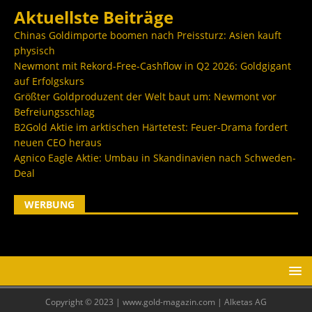
Aktuellste Beiträge
Chinas Goldimporte boomen nach Preissturz: Asien kauft
physisch
Newmont mit Rekord-Free-Cashflow in Q2 2026: Goldgigant
auf Erfolgskurs
Größter Goldproduzent der Welt baut um: Newmont vor
Befreiungsschlag
B2Gold Aktie im arktischen Härtetest: Feuer-Drama fordert
neuen CEO heraus
Agnico Eagle Aktie: Umbau in Skandinavien nach Schweden-
Deal
WERBUNG
Copyright © 2023 | www.gold-magazin.com | Alketas AG