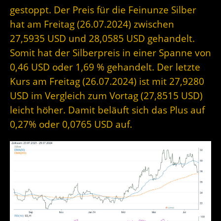
gestoppt. Der Preis für die Feinunze Silber
hat am Freitag (26.07.2024) zwischen
27,5935 USD und 28,0585 USD gehandelt.
Somit hat der Silberpreis in einer Spanne von
0,46 USD oder 1,69 % gehandelt. Der letzte
Kurs am Freitag (26.07.2024) ist mit 27,9280
USD im Vergleich zum Vortag (27,8515 USD)
leicht höher. Damit beläuft sich das Plus auf
0,27% oder 0,0765 USD auf.