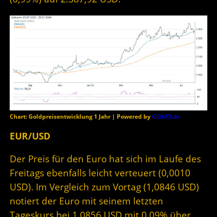
Chart: Goldpreisentwicklung 1 Jahr | Powered by
GOYAX.de
EUR/USD
Der Preis für den Euro hat sich im Laufe des
Freitags ebenfalls leicht verteuert (0,0010
USD). Im Vergleich zum Vortag (1,0846 USD)
notiert der Euro mit seinem letzten
Tageskurs bei 1,0856 USD mit 0,09% über