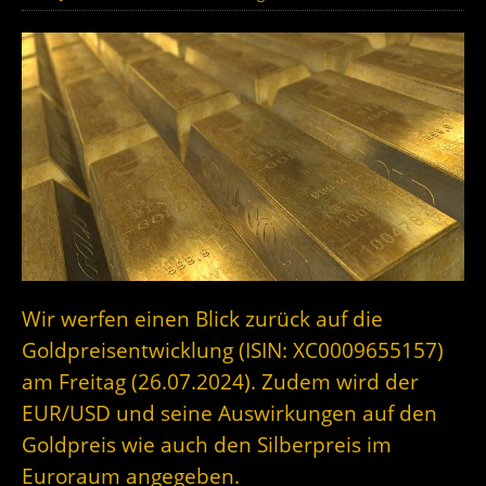
Wir werfen einen Blick zurück auf die
Goldpreisentwicklung (ISIN: XC0009655157)
am Freitag (26.07.2024). Zudem wird der
EUR/USD und seine Auswirkungen auf den
Goldpreis wie auch den Silberpreis im
Euroraum angegeben.