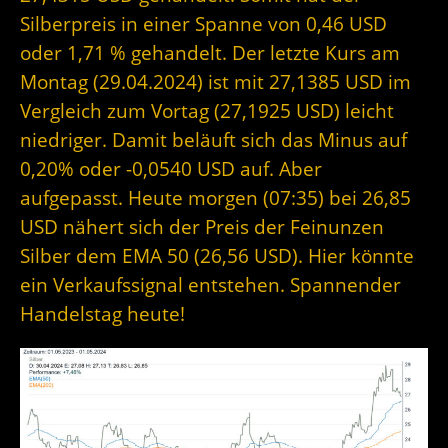
Silberpreis in einer Spanne von 0,46 USD
oder 1,71 % gehandelt. Der letzte Kurs am
Montag (29.04.2024) ist mit 27,1385 USD im
Vergleich zum Vortag (27,1925 USD) leicht
niedriger. Damit beläuft sich das Minus auf
0,20% oder -0,0540 USD auf. Aber
aufgepasst. Heute morgen (07:35) bei 26,85
USD nähert sich der Preis der Feinunzen
Silber dem EMA 50 (26,56 USD). Hier könnte
ein Verkaufssignal entstehen. Spannender
Handelstag heute!