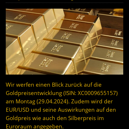
Wir werfen einen Blick zurück auf die
Goldpreisentwicklung (ISIN: XC0009655157)
am Montag (29.04.2024). Zudem wird der
EUR/USD und seine Auswirkungen auf den
Goldpreis wie auch den Silberpreis im
Euroraum angegeben.