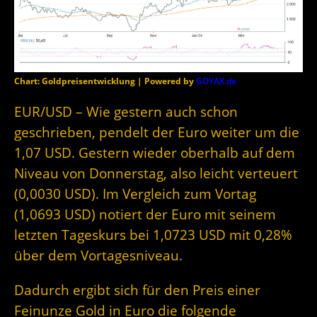
Chart: Goldpreisentwicklung | Powered by
GOYAX.de
EUR/USD – Wie gestern auch schon
geschrieben, pendelt der Euro weiter um die
1,07 USD. Gestern wieder oberhalb auf dem
Niveau von Donnerstag, also leicht verteuert
(0,0030 USD). Im Vergleich zum Vortag
(1,0693 USD) notiert der Euro mit seinem
letzten Tageskurs bei 1,0723 USD mit 0,28%
über dem Vortagesniveau.
Dadurch ergibt sich für den Preis einer
Feinunze Gold in Euro die folgende