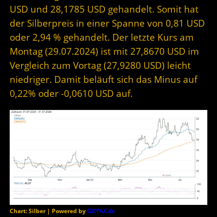
USD und 28,1785 USD gehandelt. Somit hat
der Silberpreis in einer Spanne von 0,81 USD
oder 2,94 % gehandelt. Der letzte Kurs am
Montag (29.07.2024) ist mit 27,8670 USD im
Vergleich zum Vortag (27,9280 USD) leicht
niedriger. Damit beläuft sich das Minus auf
0,22% oder -0,0610 USD auf.
Chart: Silber | Powered by
GOYAX.de