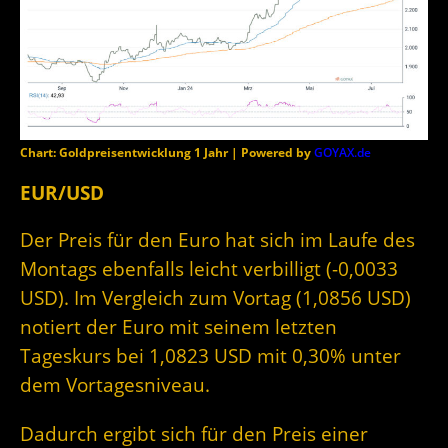
Chart: Goldpreisentwicklung 1 Jahr | Powered by
GOYAX.de
EUR/USD
Der Preis für den Euro hat sich im Laufe des
Montags ebenfalls leicht verbilligt (-0,0033
USD). Im Vergleich zum Vortag (1,0856 USD)
notiert der Euro mit seinem letzten
Tageskurs bei 1,0823 USD mit 0,30% unter
dem Vortagesniveau.
Dadurch ergibt sich für den Preis einer