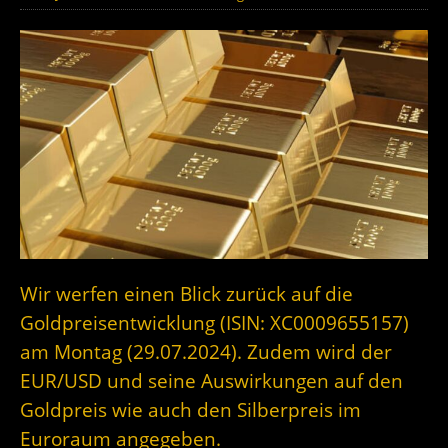
Wir werfen einen Blick zurück auf die
Goldpreisentwicklung (ISIN: XC0009655157)
am Montag (29.07.2024). Zudem wird der
EUR/USD und seine Auswirkungen auf den
Goldpreis wie auch den Silberpreis im
Euroraum angegeben.