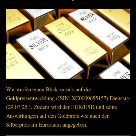
Wir werfen einen Blick zurück auf die
Goldpreisentwicklung (ISIN: XC0009655157) Dienstag
(29.07.25 ). Zudem wird der EUR/USD und seine
Auswirkungen auf den Goldpreis wie auch den
Silberpreis im Euroraum angegeben.