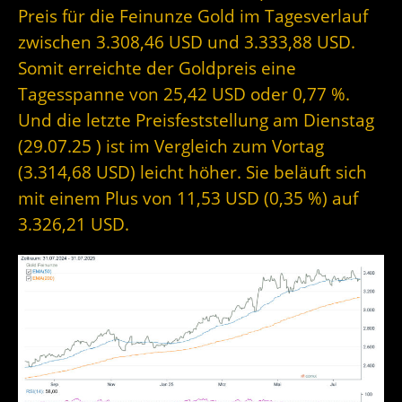
Preis für die Feinunze Gold im Tagesverlauf
zwischen 3.308,46 USD und 3.333,88 USD.
Somit erreichte der Goldpreis eine
Tagesspanne von 25,42 USD oder 0,77 %.
Und die letzte Preisfeststellung am Dienstag
(29.07.25 ) ist im Vergleich zum Vortag
(3.314,68 USD) leicht höher. Sie beläuft sich
mit einem Plus von 11,53 USD (0,35 %) auf
3.326,21 USD.