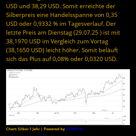
USD und 38,29 USD. Somit erreichte der
Silberpreis eine Handelsspanne von 0,35
USD oder 0,9332 % im Tagesverlauf. Der
letzte Preis am Dienstag (29.07.25 ) ist mit
38,1970 USD im Vergleich zum Vortag
(38,1650 USD) leicht höher. Somit beläuft
sich das Plus auf 0,08% oder 0,0320 USD.
Chart: Silber 1 Jahr | Powered by
GOYAX.de