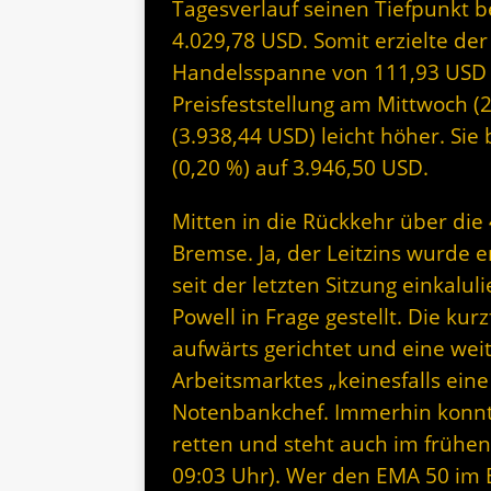
Tagesverlauf seinen Tiefpunkt b
4.029,78 USD. Somit erzielte der
Handelsspanne von 111,93 USD o
Preisfeststellung am Mittwoch (2
(3.938,44 USD) leicht höher. Sie
(0,20 %) auf 3.946,50 USD.
Mitten in die Rückkehr über die 
Bremse. Ja, der Leitzins wurde 
seit der letzten Sitzung einkalu
Powell in Frage gestellt. Die kur
aufwärts gerichtet und eine wei
Arbeitsmarktes „keinesfalls ein
Notenbankchef. Immerhin konnte
retten und steht auch im frühen 
09:03 Uhr). Wer den EMA 50 im Bl