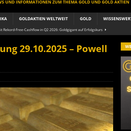
EWS UND INFORMATIONEN ZUM THEMA GOLD UND GOLD AKTIEN
IKA
GOLDAKTIEN WELTWEIT
GOLD
WISSENSWER
 Rekord-Free-Cashflow in Q2 2026: Goldgigant auf Erfolgskurs
A
ung 29.10.2025 – Powell
W
produzent der Welt baut um: Newmont vor Befreiungsschlag
A
 im arktischen Härtetest: Feuer-Drama fordert neuen CEO heraus
RIKA
le Aktie: Umbau in Skandinavien nach Schweden-Deal
A
importe boomen nach Preissturz: Asien kauft physisch
GOLD