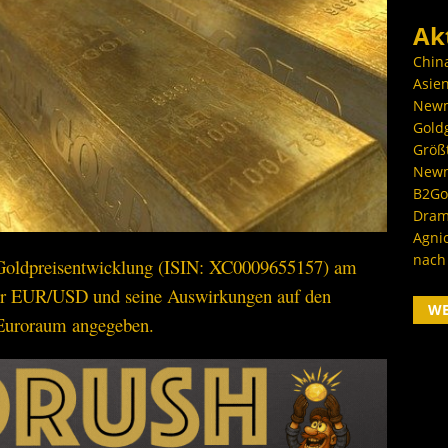
Ak
Chin
Asien
Newm
Goldg
Größ
Newm
B2Gol
Dram
Agni
nach
e Goldpreisentwicklung (ISIN: XC0009655157) am
er EUR/USD und seine Auswirkungen auf den
W
 Euroraum angegeben.