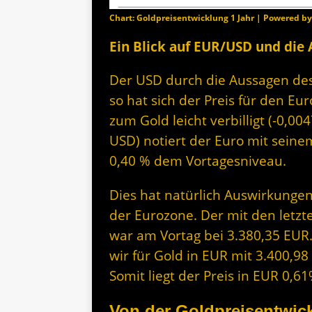
Chart: Goldpreisentwicklung 1 Jahr | Powered b
Ein Blick auf EUR/USD und die
Der USD durch die Aussagen de
so hat sich der Preis für den E
zum Gold leicht verbilligt (-0,0
USD) notiert der Euro mit seine
0,40 % dem Vortagesniveau.
Dies hat natürlich Auswirkungen
der Eurozone. Der mit den letzt
war am Vortag bei 3.380,35 EUR
wir für Gold in EUR mit 3.400,9
Somit liegt der Preis in EUR 0,
Von der Goldpreisentwick