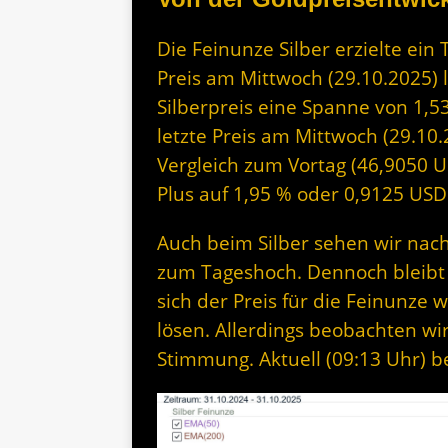
Die Feinunze Silber erzielte ein
Preis am Mittwoch (29.10.2025) 
Silberpreis eine Spanne von 1,5
letzte Preis am Mittwoch (29.10
Vergleich zum Vortag (46,9050 U
Plus auf 1,95 % oder 0,9125 USD
Auch beim Silber sehen wir nac
zum Tageshoch. Dennoch bleibt 
sich der Preis für die Feinunze
lösen. Allerdings beobachten w
Stimmung. Aktuell (09:13 Uhr) b