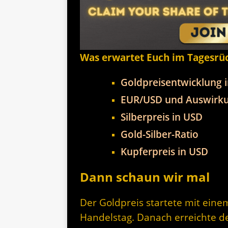
Was erwartet Euch im Tagesrü
Goldpreisentwicklung 
EUR/USD und Auswirku
Silberpreis in USD
Gold-Silber-Ratio
Kupferpreis in USD
Dann schaun wir mal
Der Goldpreis startete mit eine
Handelstag. Danach erreichte de