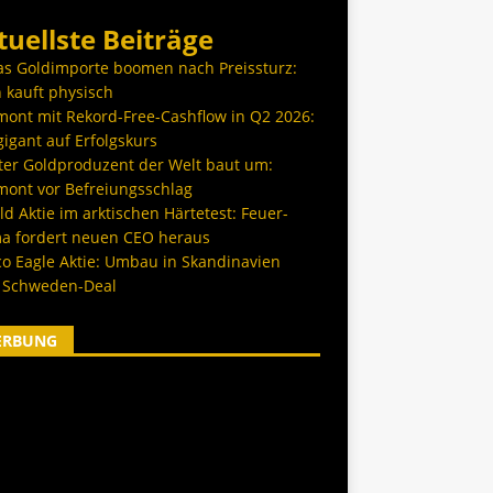
tuellste Beiträge
as Goldimporte boomen nach Preissturz:
 kauft physisch
ont mit Rekord-Free-Cashflow in Q2 2026:
igant auf Erfolgskurs
ter Goldproduzent der Welt baut um:
ont vor Befreiungsschlag
d Aktie im arktischen Härtetest: Feuer-
a fordert neuen CEO heraus
co Eagle Aktie: Umbau in Skandinavien
 Schweden-Deal
ERBUNG