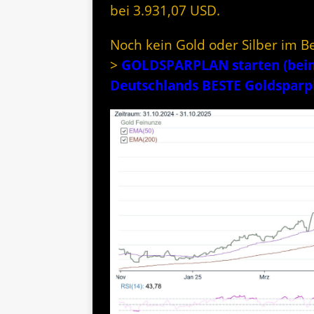
bei 3.931,07 USD.
Noch kein Gold oder Silber im B
>
GOLDSPARPLAN starten (beim 
Deutschlands BESTE Goldspar