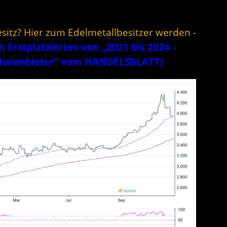
esitz? Hier zum Edelmetallbesitzer werden -
Erstplatzierten von „2021 bis 2024 –
plananbieter“ vom HANDELSBLATT)