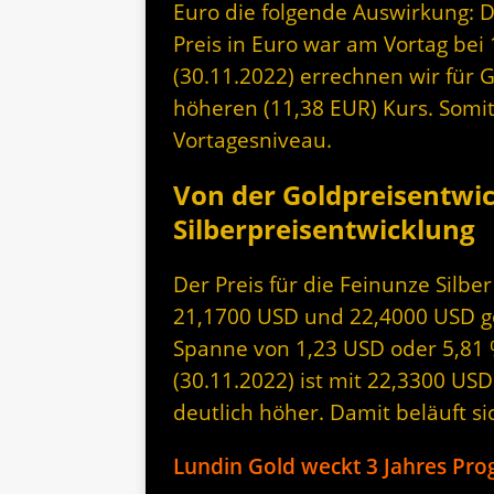
Euro die folgende Auswirkung: 
Preis in Euro war am Vortag bei
(30.11.2022) errechnen wir für 
höheren (11,38 EUR) Kurs. Somit
Vortagesniveau.
Von der Goldpreisentwi
Silberpreisentwicklung
Der Preis für die Feinunze Silb
21,1700 USD und 22,4000 USD geh
Spanne von 1,23 USD oder 5,81 
(30.11.2022) ist mit 22,3300 US
deutlich höher. Damit beläuft si
Lundin Gold weckt 3 Jahres Pro