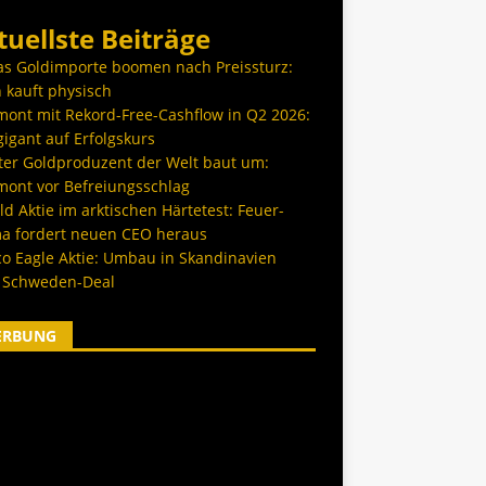
tuellste Beiträge
as Goldimporte boomen nach Preissturz:
 kauft physisch
ont mit Rekord-Free-Cashflow in Q2 2026:
igant auf Erfolgskurs
ter Goldproduzent der Welt baut um:
ont vor Befreiungsschlag
d Aktie im arktischen Härtetest: Feuer-
a fordert neuen CEO heraus
co Eagle Aktie: Umbau in Skandinavien
 Schweden-Deal
ERBUNG