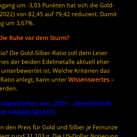
ckgang um -3,03 Punkten hat sich die Gold-
.2022) von 82,45 auf 79,42 reduziert. Damit
ng um 3,67%.
 Die Ruhe vor dem Sturm?
o? Die Gold-Silber-Ratio soll dem Leser
hes der beiden Edelmetalle aktuell eher
unterbewertet ist. Welche Kriterien das
 Ratio anlegt, kann unter
Wissenswertes –
erden.
stplatzierten von „2021 – Deutschlands
 vom HANDELSBLATT)
n den Preis für Gold und Silber je Feinunze
iegt rund 31,103 g. Die US-Dollar Notierung