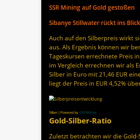
SSR Mining auf Gold gestoßen
Sibanye Stillwater rückt ins Bl
Auch auf den Silberpreis wirkt 
aus. Als Ergebnis können wir be
Tageskursen errechnete Preis in
im Vergleich errechnen wir als 
Silber in Euro mit 21,46 EUR ein
liegt der Preis in EUR 4,52% üb
Silber | Powered by
GOYAX.de
Gold-Silber-Ratio
Zuletzt betrachten wir die Gold-S