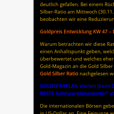
deutlich gefallen. Bei einem Rü
Silber-Ratio am Mittwoch (30.11
beobachten wir eine Reduzieru
Goldpreis Entwicklung KW 47 –
Warum betrachten wir diese Rati
einen Anhaltspunkt geben, welc
überbewertet und welches eher 
Gold-Magazin an die Gold Silber
Gold Silber Ratio
nachgelesen w
GOLDSPARPLAN starten (beim Er
BESTE Goldsparplananbieter“
Die internationalen Börsen gebe
in US-Dollar an. Eine Feinunze w