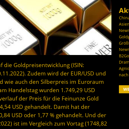
Ak
Chin
Asien
Newm
Goldg
Größ
Newm
B2Gol
Dram
f die Goldpreisentwicklung (ISIN:
Agni
.11.2022). Zudem wird der EUR/USD und
nach
d wie auch den Silberpreis im Euroraum
W
s am Handelstag wurden 1.749,29 USD
erlauf der Preis für die Feinunze Gold
4,54 USD gehandelt. Damit hat der
30,84 USD oder 1,77 % gehandelt. Und der
022) ist im Vergleich zum Vortag (1748,82