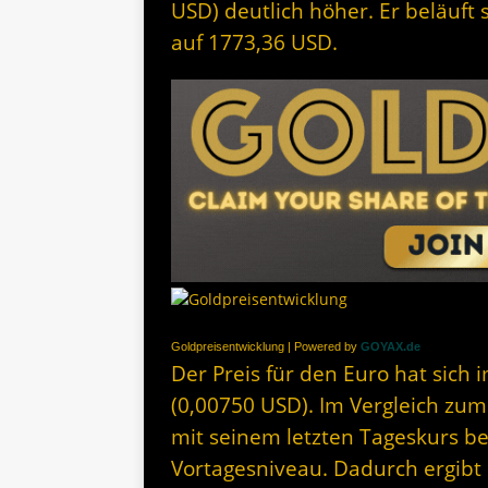
USD) deutlich höher. Er beläuft
auf 1773,36 USD.
Goldpreisentwicklung | Powered by
GOYAX.de
Der Preis für den Euro hat sich
(0,00750 USD). Im Vergleich zum
mit seinem letzten Tageskurs b
Vortagesniveau. Dadurch ergibt s