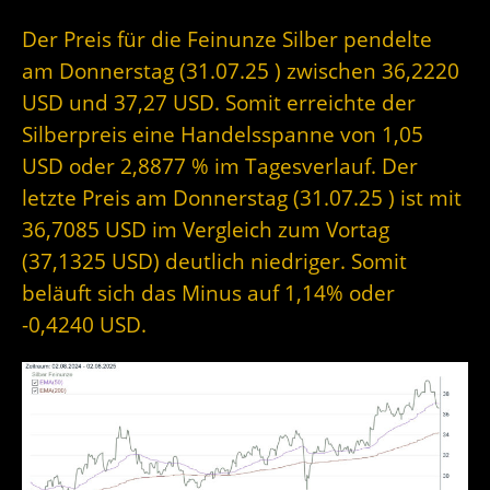
Der Preis für die Feinunze Silber pendelte
am Donnerstag (31.07.25 ) zwischen 36,2220
USD und 37,27 USD. Somit erreichte der
Silberpreis eine Handelsspanne von 1,05
USD oder 2,8877 % im Tagesverlauf. Der
letzte Preis am Donnerstag (31.07.25 ) ist mit
36,7085 USD im Vergleich zum Vortag
(37,1325 USD) deutlich niedriger. Somit
beläuft sich das Minus auf 1,14% oder
-0,4240 USD.