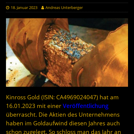
18. Januar 2023
Andreas Unterberger
Kinross Gold (ISIN: CA4969024047) hat am
16.01.2023 mit einer
Veröffentlichung
überrascht. Die Aktien des Unternehmens
haben im Goldaufwind diesen Jahres auch
schon zugelegt. So schloss man das Jahr an