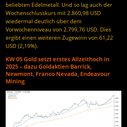
beliebten Edelmetall. Und so lag auch der
Wochenschlusskurs mit 2.860,98 USD
wiedermal deutlich über dem
Vorwochenniveau von 2.799,76 USD. Dies
ergibt einen weiteren Zugewinn von 61,22
USD (2,19%).
KW 05 Gold setzt erstes Allzeithoch in
2025 – dazu Goldaktien Barrick,
Newmont, Franco Nevada, Endeavour
Mining