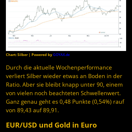
Chart: Silber | Powered by
GOYAX.de
Durch die aktuelle Wochenperformance
verliert Silber wieder etwas an Boden in der
Ratio. Aber sie bleibt knapp unter 90, einem
von vielen noch beachteten Schwellenwert.
Ganz genau geht es 0,48 Punkte (0,54%) rauf
von 89,43 auf 89,91.
EUR/USD und Gold in Euro