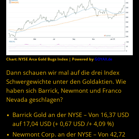
Chart: NYSE Arca Gold Bugs Index | Powered by
GOYAX.de
Dann schauen wir mal auf die drei Index
Schwergewichte unter den Goldaktien. Wie
haben sich Barrick, Newmont und Franco
Nevada geschlagen?
Barrick Gold an der NYSE – Von 16,37 USD
auf 17,04
USD (+ 0,67 USD /+ 4,09 %)
Newmont Corp. an der NYSE – Von 42,72