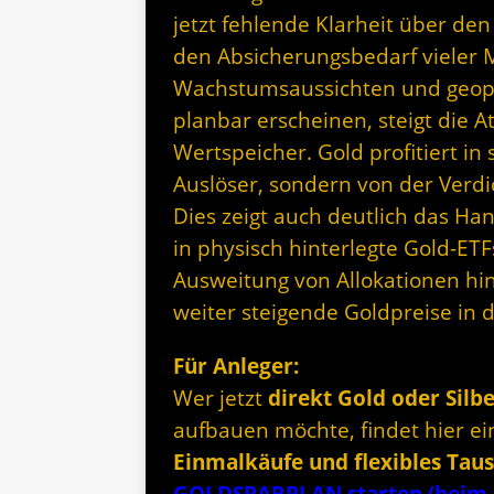
jetzt fehlende Klarheit über den
den Absicherungsbedarf vieler
Wachstumsaussichten und geopoli
planbar erscheinen, steigt die At
Wertspeicher. Gold profitiert i
Auslöser, sondern von der Ver
Dies zeigt auch deutlich das Hand
in physisch hinterlegte Gold-ETF
Ausweitung von Allokationen hind
weiter steigende Goldpreise i
Für Anleger:
Wer jetzt
direkt Gold oder Silb
aufbauen möchte, findet hier ei
Einmalkäufe und flexibles Tau
GOLDSPARPLAN starten (beim Er