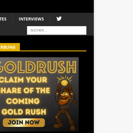
TES
INTERVIEWS
ERBUNG