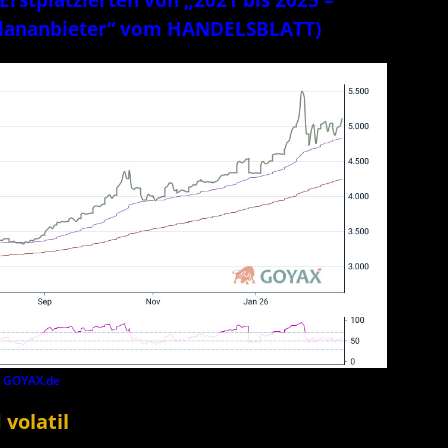
plananbieter“ vom HANDELSBLATT)
y
GOYAX.de
 volatil