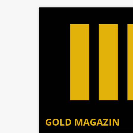
GOLD MAGAZIN