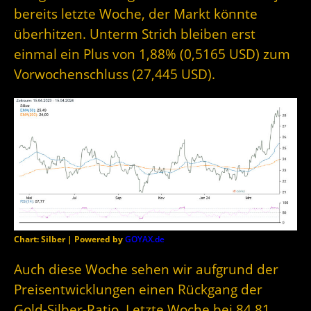
bereits letzte Woche, der Markt könnte
überhitzen. Unterm Strich bleiben erst
einmal ein Plus von 1,88% (0,5165 USD) zum
Vorwochenschluss (27,445 USD).
Chart: Silber | Powered by
GOYAX.de
Auch diese Woche sehen wir aufgrund der
Preisentwicklungen einen Rückgang der
Gold-Silber-Ratio. Letzte Woche bei 84,81,