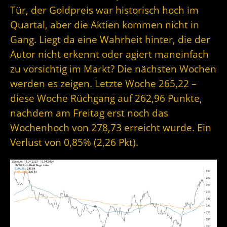
Tür, der Goldpreis war historisch hoch im
Quartal, aber die Aktien kommen nicht in
Gang. Liegt da eine Wahrheit hinter, die der
Autor nicht erkennt oder agiert maneinfach
zu vorsichtig im Markt? Die nächsten Wochen
werden es zeigen. Letzte Woche 265,22 –
diese Woche Rüchgang auf 262,96 Punkte,
nachdem am Freitag erst noch das
Wochenhoch von 278,73 erreicht wurde. Ein
Verlust von 0,85% (2,26 Pkt).