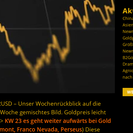
Ak
Chin
Asien
Newm
Goldg
Größ
Newm
B2Gol
Dram
Agni
nach
W
URUSD – Unser Wochenrückblick auf die
Woche gemischtes Bild. Goldpreis leicht
->
KW 23 es geht weiter aufwärts bei Gold
mont, Franco Nevada, Perseus
) Diese