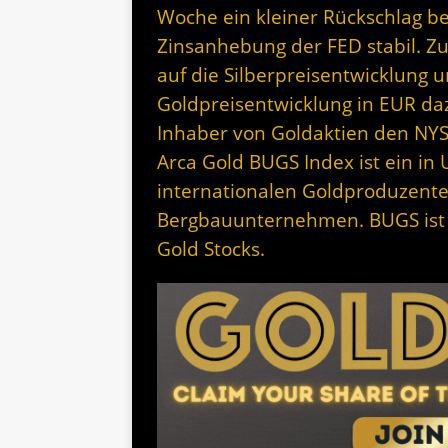
Woche ein kleiner Rückschlag b
Zinsanhebung der FED stabil. Z
auf die Silberpreisentwicklung 
Goldpreisentwicklung in EUR da
Inhaber von Goldaktien den NYS
Arca Gold BUGS Index ist ein in
internationalen Goldproduzent
Bergbauunternehmen. BUGS ist 
Gold Stocks.