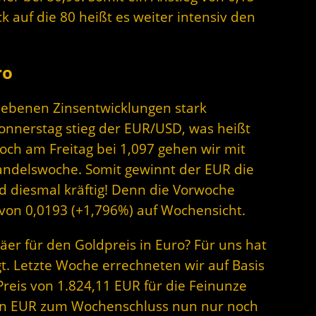
ck auf die 80 heißt es weiter intensiv den
ro
riebenen Zinsentwicklungen stark
nnerstag stieg der EUR/USD, was heißt
ch am Freitag bei 1,097 gehen wir mit
andelswoche. Somit gewinnt der EUR die
d diesmal kräftig! Denn die Vorwoche
s von 0,0193 (+1,796%) auf Wochensicht.
er für den Goldpreis in Euro? Für uns hat
igt. Letzte Woche errechneten wir auf Basis
reis von 1.824,11 EUR für die Feinunze
 in EUR zum Wochenschluss nun nur noch