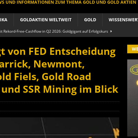
EWS UND INFORMATIONEN ZUM THEMA GOLD UND GOLD AKTIEN
IKA
GOLDAKTIEN WELTWEIT
GOLD
WISSENSWER
 Rekord-Free-Cashflow in Q2 2026: Goldgigant auf Erfolgskurs
A
t von FED Entscheidung
W
produzent der Welt baut um: Newmont vor Befreiungsschlag
Barrick, Newmont,
A
ld Fiels, Gold Road
 im arktischen Härtetest: Feuer-Drama fordert neuen CEO heraus
RIKA
 und SSR Mining im Blick
le Aktie: Umbau in Skandinavien nach Schweden-Deal
A
importe boomen nach Preissturz: Asien kauft physisch
GOLD