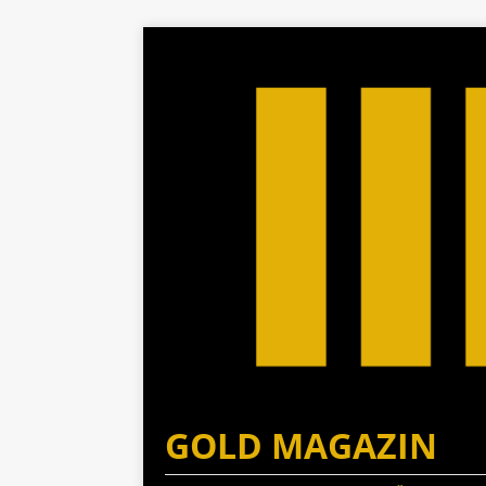
GOLD MAGAZIN