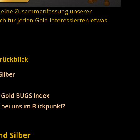
uch eine Zusammenfassung unserer
ch für jeden Gold Interessierten etwas
rückblick
Silber
a Gold BUGS Index
bei uns im Blickpunkt?
nd Silber