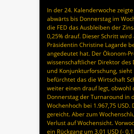
In der 24. Kalenderwoche zeigte
abwärts bis Donnerstag im Woch
die FED das Ausbleiben der Zin
0,25% drauf. Dieser Schritt wird
Präsidentin Christine Lagarde be
angedeutet hat. Der Ökonom-Pro
wissenschaftlicher Direktor des
und Konjunkturforschung, sieht d
befürchtet das die Wirtschaft
weiter einen drauf legt, obwohl di
Donnerstag der Turnaround in 
Wochenhoch bei 1.967,75 USD. D
gereicht. Aber zum Wochenschlu
Verlust auf Wochensicht. Vorwo
ein Rückgang um 3,01 USD (- 0,1