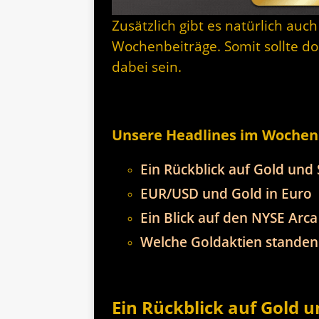
Zusätzlich gibt es natürlich a
Wochenbeiträge. Somit sollte do
dabei sein.
Unsere Headlines im Wochen
Ein Rückblick auf Gold und 
EUR/USD und Gold in Euro
Ein Blick auf den NYSE Arc
Welche Goldaktien standen 
Ein Rückblick auf Gold u