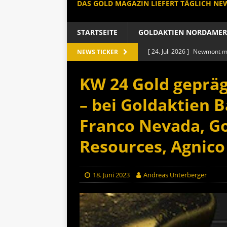
DAS GOLD MAGAZIN LIEFERT TÄGLICH N
STARTSEITE
GOLDAKTIEN NORDAMER
[ 24. Juli 2026 ]
Newmont mit
NEWS TICKER
GOLDAKTIEN NORDAMERIK
KW 24 Gold gepräg
[ 8. Juli 2026 ]
Größter Gold
– bei Goldaktien 
GOLDAKTIEN NORDAMERIK
Franco Nevada, Go
[ 7. Juli 2026 ]
B2Gold Aktie
GOLDAKTIEN NORDAME
Resources, Agnico
[ 26. Juni 2026 ]
Agnico Eag
GOLDAKTIEN NORDAMERIK
18. Juni 2023
Andreas Unterberger
[ 27. Juli 2026 ]
Chinas Gold