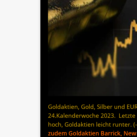
Goldaktien, Gold, Silber und E
24.Kalenderwoche 2023. Letzte 
hoch, Goldaktien leicht runter. (
zudem Goldaktien Barrick, New