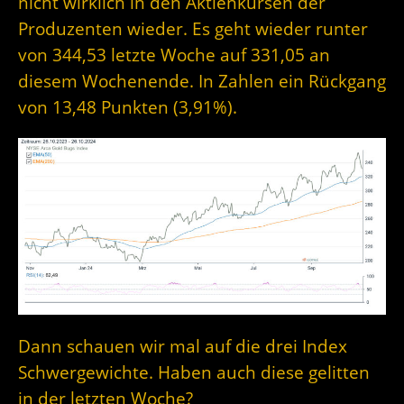
nicht wirklich in den Aktienkursen der
Produzenten wieder. Es geht wieder runter
von 344,53 letzte Woche auf 331,05 an
diesem Wochenende. In Zahlen ein Rückgang
von 13,48 Punkten (3,91%).
Dann schauen wir mal auf die drei Index
Schwergewichte. Haben auch diese gelitten
in der letzten Woche?