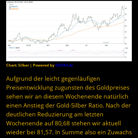
Chart: Silber | Powered by
GOYAX.de
Aufgrund der leicht gegenläufigen
Preisentwicklung zugunsten des Goldpreises
sehen wir an diesem Wochenende natürlich
einen Anstieg der Gold-Silber Ratio. Nach der
deutlichen Reduzierung am letzten
Wochenende auf 80,68 stehen wir aktuell
wieder bei 81,57. In Summe also ein Zuwachs