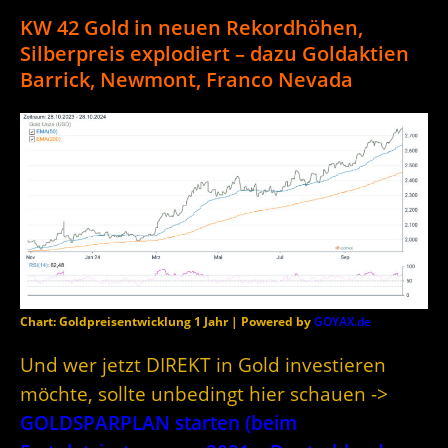
KW 42 Gold in neuen Rekordhöhen,
Silberpreis explodiert – dazu Goldaktien
Barrick, Newmont, Franco Nevada
Chart: Goldpreisentwicklung 1 Jahr | Powered by
GOYAX.de
Und wer jetzt DIREKT in Gold investieren
möchte, sollte unbedingt hier schauen ->
GOLDSPARPLAN starten (beim