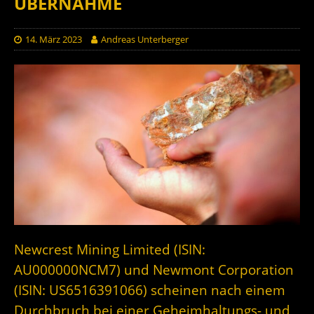
ÜBERNAHME
14. März 2023
Andreas Unterberger
Newcrest Mining Limited (ISIN:
AU000000NCM7) und Newmont Corporation
(ISIN: US6516391066) scheinen nach einem
Durchbruch bei einer Geheimhaltungs- und