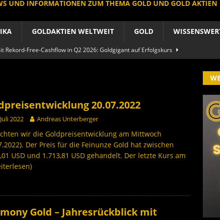
EWS UND INFORMATIONEN ZUM THEMA GOLD UND GOLD AKTIEN
IKA
GOLDAKTIEN WELTWEIT
GOLD
WISSENSWER
 Rekord-Free-Cashflow in Q2 2026: Goldgigant auf Erfolgskurs
A
W
produzent der Welt baut um: Newmont vor Befreiungsschlag
A
dpreisentwicklung 20.07.2022
 im arktischen Härtetest: Feuer-Drama fordert neuen CEO heraus
 Juli 2022
Andreas Unterberger
RIKA
chten wir die Goldpreisentwicklung am Mittwoch
7.2022). Der Preis für die Feinunze Gold hat zwischen
le Aktie: Umbau in Skandinavien nach Schweden-Deal
,01 USD und 1.713,81 USD gehandelt. Der letzte Kurs am
iterlesen)
A
importe boomen nach Preissturz: Asien kauft physisch
GOLD
mony Gold – Jahresrückblick mit