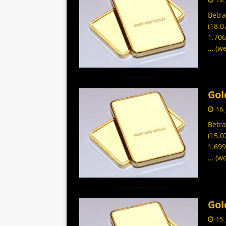
Betr
(18.0
1.706
… (we
Gol
16.
Betra
(15.0
1.699
… (we
Gol
15.