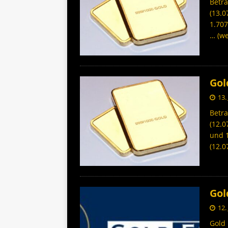
Betra
(13.0
1.707
… (we
Gol
13.
Betra
(12.0
und 1
(12.0
Gol
12.
Gold 