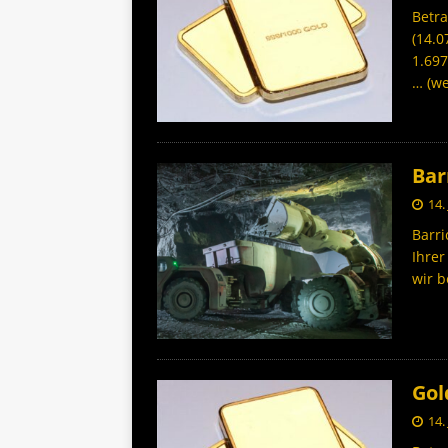
Betra
(14.0
1.697
… (we
Bar
14.
Barri
Ihrer
wir b
Gol
14.