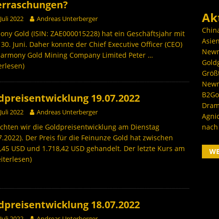
rraschungen?
Ak
 Juli 2022
Andreas Unterberger
Chin
ny Gold (ISIN: ZAE000015228) hat ein Geschäftsjahr mit
Asien
30. Juni. Daher konnte der Chief Executive Officer (CEO)
Newm
Harmony Gold Mining Company Limited Peter
…
Goldg
erlesen)
Größ
Newm
B2Gol
dpreisentwicklung 19.07.2022
Dram
 Juli 2022
Andreas Unterberger
Agni
nach
chten wir die Goldpreisentwicklung am Dienstag
7.2022). Der Preis für die Feinunze Gold hat zwischen
,45 USD und 1.718,42 USD gehandelt. Der letzte Kurs am
W
iterlesen)
dpreisentwicklung 18.07.2022
 Juli 2022
Andreas Unterberger