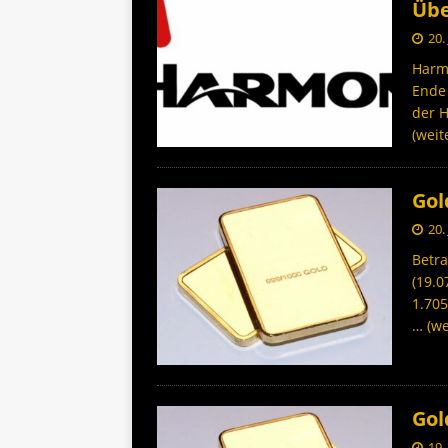
Übe
20.
Harmo
Ende 
der 
(weit
Gol
20.
Betra
(19.0
1.705
… (we
Gol
19.