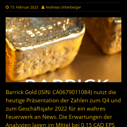
15. Februar 2023
Andreas Unterberger
Barrick Gold (ISIN: CA0679011084) nutzt die
heutige Präsentation der Zahlen zum Q4 und
zum Geschäftsjahr 2022 für ein wahres
Feuerwerk an News. Die Erwartungen der
Analysten lagen im MIttel bei 0,15 CAD EPS