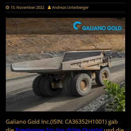
15. November 2022
Andreas Unterberger
Galiano Gold Inc.(ISIN: CA36352H1001) gab
die
Ergebnisse für das dritte Quartal
und die