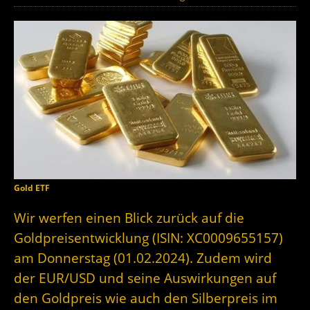
Gold ETF
Wir werfen einen Blick zurück auf die
Goldpreisentwicklung (ISIN: XC0009655157)
am Donnerstag (01.02.2024). Zudem wird
der EUR/USD und seine Auswirkungen auf
den Goldpreis wie auch den Silberpreis im