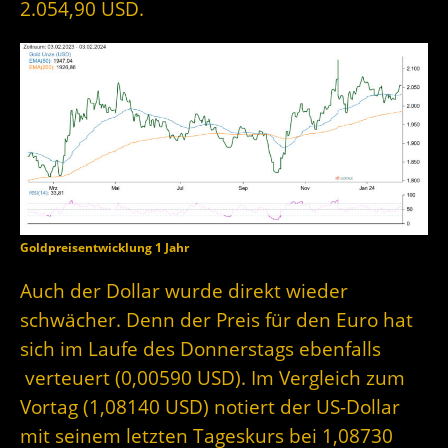
2.054,90 USD.
Goldpreisentwicklung 1 Jahr
Auch der Dollar wurde direkt wieder
schwächer. Denn der Preis für den Euro hat
sich im Laufe des Donnerstags ebenfalls
verteuert (0,00590 USD). Im Vergleich zum
Vortag (1,08140 USD) notiert der US-Dollar
mit seinem letzten Tageskurs bei 1,08730