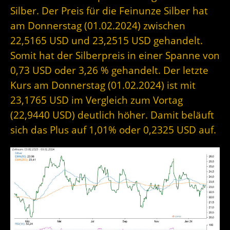
Silber. Der Preis für die Feinunze Silber hat
am Donnerstag (01.02.2024) zwischen
22,5165 USD und 23,2515 USD gehandelt.
Somit hat der Silberpreis in einer Spanne von
0,73 USD oder 3,26 % gehandelt. Der letzte
Kurs am Donnerstag (01.02.2024) ist mit
23,1765 USD im Vergleich zum Vortag
(22,9440 USD) deutlich höher. Damit beläuft
sich das Plus auf 1,01% oder 0,2325 USD auf.