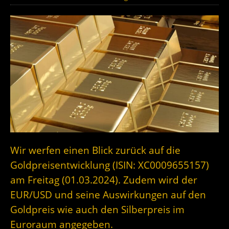
Wir werfen einen Blick zurück auf die
Goldpreisentwicklung (ISIN: XC0009655157)
am Freitag (01.03.2024). Zudem wird der
EUR/USD und seine Auswirkungen auf den
Goldpreis wie auch den Silberpreis im
Euroraum angegeben.