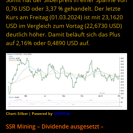
0,76 USD oder 3,37 % gehandelt. Der letzte
Kurs am Freitag (01.03.2024) ist mit 23,1620
USD im Vergleich zum Vortag (22,6730 USD)
deutlich höher. Damit beläuft sich das Plus
auf 2,16% oder 0,4890 USD auf.
Chart: Silber | Powered by
GOYAX.de
SSR Mining – Dividende ausgesetzt –