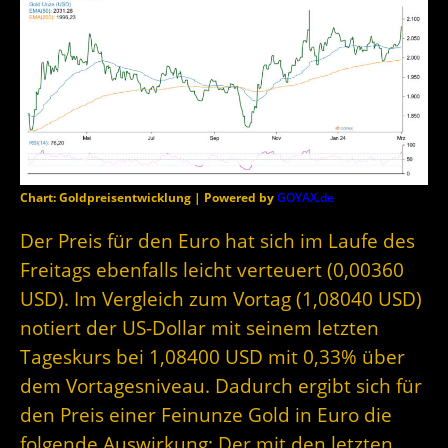
Chart: Goldpreisentwicklung | Powered by
GOYAX.de
Der Preis für den Euro hat sich im Laufe des
Freitags ebenfalls leicht verteuert (0,00360
USD). Im Vergleich zum Vortag (1,08040 USD)
notiert der US-Dollar mit seinem letzten
Tageskurs bei 1,08400 USD mit 0,33% über
dem Vortagesniveau. Dadurch ergibt sich für
den Preis einer Feinunze Gold in Euro die
folgende Auswirkung: Der mit den letzten