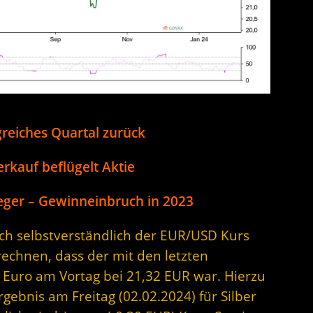
greiches Quartal zurück
rkauf beflügelt Aktie
ger – Gewinneinbruch in 2023
sich selbstverständlich der EUR/USD Kurs
rechnen, dass der mit den letzten
 Euro am Vortag bei 21,32 EUR war. Hierzu
rgebnis am Freitag (02.02.2024) für Silber