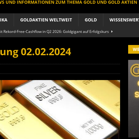
EWS UND INFORMATIONEN ZUM THEMA GOLD UND GOLD AKTIEN
IKA
GOLDAKTIEN WELTWEIT
GOLD
WISSENSWER
 Rekord-Free-Cashflow in Q2 2026: Goldgigant auf Erfolgskurs
A
ung 02.02.2024
W
produzent der Welt baut um: Newmont vor Befreiungsschlag
A
 im arktischen Härtetest: Feuer-Drama fordert neuen CEO heraus
RIKA
le Aktie: Umbau in Skandinavien nach Schweden-Deal
A
importe boomen nach Preissturz: Asien kauft physisch
GOLD