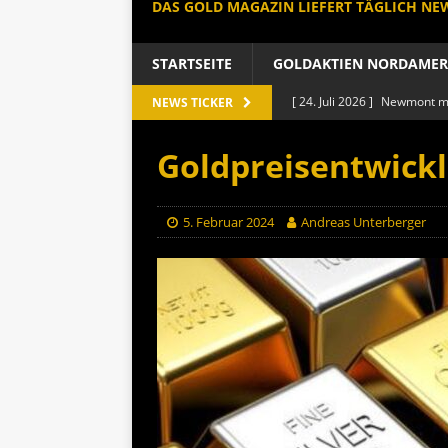
DAS GOLD MAGAZIN LIEFERT TÄGLICH N
STARTSEITE
GOLDAKTIEN NORDAMER
[ 24. Juli 2026 ]
Newmont mit
NEWS TICKER
GOLDAKTIEN NORDAMERIK
Goldpreisentwickl
[ 8. Juli 2026 ]
Größter Gold
GOLDAKTIEN NORDAMERIK
5. Februar 2024
Andreas Unterberger
[ 7. Juli 2026 ]
B2Gold Aktie
GOLDAKTIEN NORDAME
[ 26. Juni 2026 ]
Agnico Eag
GOLDAKTIEN NORDAMERIK
[ 27. Juli 2026 ]
Chinas Gold