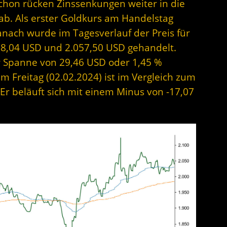
chon rücken Zinssenkungen weiter in die
ab. Als erster Goldkurs am Handelstag
nach wurde im Tagesverlauf der Preis für
28,04 USD und 2.057,50 USD gehandelt.
er Spanne von 29,46 USD oder 1,45 %
m Freitag (02.02.2024) ist im Vergleich zum
 Er beläuft sich mit einem Minus von -17,07