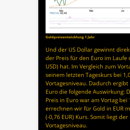
Goldpreisentwicklung 1 Jahr
Und der US Dollar gewinnt direk
der Preis für den Euro im Laufe d
USD) hat. Im Vergleich zum Vorta
seinem letzten Tageskurs bei 1
Vortagesniveau. Dadurch ergibt s
Euro die folgende Auswirkung: 
Preis in Euro war am Vortag bei 
errechnen wir für Gold in EUR m
(-0,76 EUR) Kurs. Somit liegt de
Vortagesniveau.