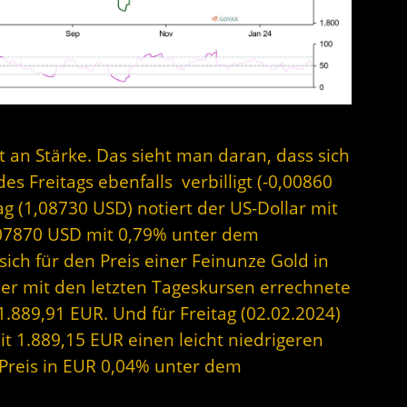
t an Stärke. Das sieht man daran, dass sich
es Freitags ebenfalls verbilligt (-0,00860
g (1,08730 USD) notiert der US-Dollar mit
,07870 USD mit 0,79% unter dem
ich für den Preis einer Feinunze Gold in
Der mit den letzten Tageskursen errechnete
1.889,91 EUR. Und für Freitag (02.02.2024)
it 1.889,15 EUR einen leicht niedrigeren
r Preis in EUR 0,04% unter dem