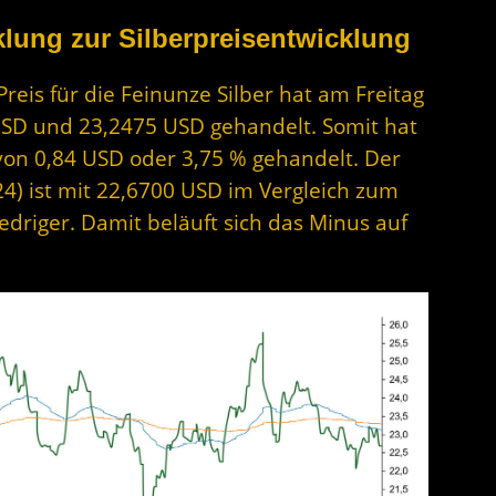
lung zur Silberpreisentwicklung
 Preis für die Feinunze Silber hat am Freitag
USD und 23,2475 USD gehandelt. Somit hat
 von 0,84 USD oder 3,75 % gehandelt. Der
24) ist mit 22,6700 USD im Vergleich zum
edriger. Damit beläuft sich das Minus auf