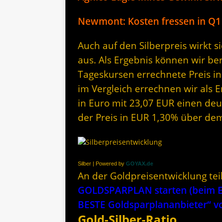
Newmont: Kosten fressen in Q1
Auch auf den Silberpreis wirkt 
aus. Als Ergebnis können wir be
Tageskursen errechnete Preis in
im Vergleich errechnen wir als E
in Euro mit 23,07 EUR einen deut
der Preis in EUR 1,30% über de
Silber | Powered by
GOYAX.de
An der Goldpreisentwicklung te
GOLDSPARPLAN starten (beim Er
BESTE Goldsparplananbieter“
Gold-Silber-Ratio