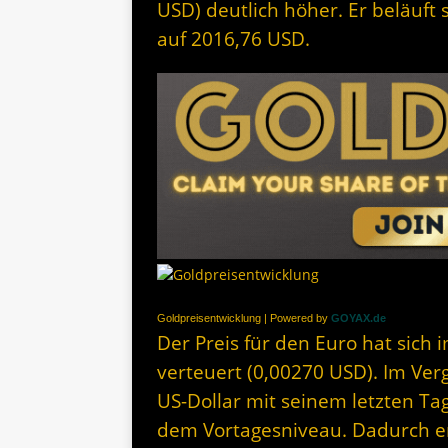
USD) deutlich höher. Er beläuft
auf 2016,76 USD.
Goldpreisentwicklung | Powered by
GOYAX.de
Der Preis für den Euro hat sich 
verteuert (0,00270 USD). Im Ver
US-Dollar mit seinem letzten Ta
dem Vortagesniveau. Dadurch erg