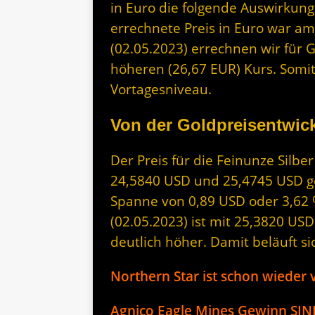
in Euro die folgende Auswirkung
errechnete Preis in Euro war am
(02.05.2023) errechnen wir für 
höheren (26,67 EUR) Kurs. Somit
Vortagesniveau.
Von der Goldpreisentwick
Der Preis für die Feinunze Silbe
24,5840 USD und 25,4745 USD geh
Spanne von 0,89 USD oder 3,62 
(02.05.2023) ist mit 25,3820 US
deutlich höher. Damit beläuft si
Northern Star ist schon wied
Agnico Eagle Mines Gewinn SIN