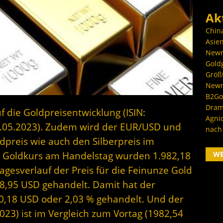
Ak
Chin
Asien
Newm
Goldg
Größ
Newm
B2Gol
Dram
f die Goldpreisentwicklung (ISIN:
Agni
.05.2023). Zudem wird der EUR/USD und
nach
dpreis wie auch den Silberpreis im
W
r Goldkurs am Handelstag wurden 1.982,18
gesverlauf der Preis für die Feinunze Gold
8,95 USD gehandelt. Damit hat der
40,18 USD oder 2,03 % gehandelt. Und der
023) ist im Vergleich zum Vortag (1982,54