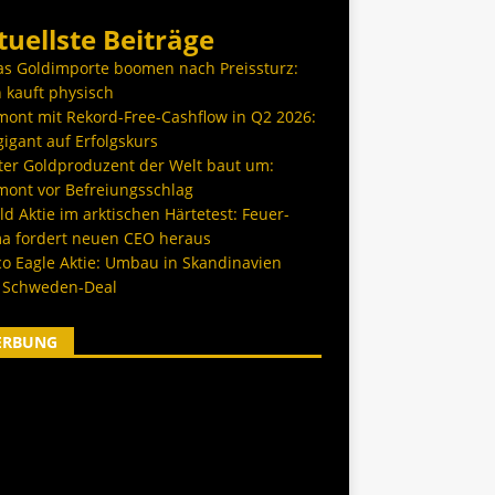
tuellste Beiträge
as Goldimporte boomen nach Preissturz:
 kauft physisch
ont mit Rekord-Free-Cashflow in Q2 2026:
igant auf Erfolgskurs
ter Goldproduzent der Welt baut um:
ont vor Befreiungsschlag
d Aktie im arktischen Härtetest: Feuer-
a fordert neuen CEO heraus
co Eagle Aktie: Umbau in Skandinavien
 Schweden-Deal
ERBUNG