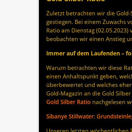
Zuletzt betrachten wir die Gold-Si
gestiegen. Bei einem Zuwachs vo
Ratio am Dienstag (02.05.2023) 
beobachten wir einen Anstieg u
Immer auf dem Laufenden – fol
Warum betrachten wir diese Rati
einen Anhaltspunkt geben, welc
überbewertet und welches eher 
Gold-Magazin an die Gold Silber
Gold Silber Ratio
nachgelesen w
Sibanye Stillwater: Grundsteinl
Unseren letzten wöchentlichen Rü