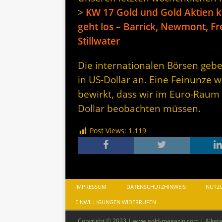
>
KW 17 Gold und Gold Aktien k
geht los – Barrick, Newmont, F
Stillwater
Die internationalen Börsen gebe
in US-Dollar an. Eine Feinunze w
bewirkt, dass wir im Euro-Raum
Dollar beobachten müssen.
Post Views:
1.119
IMPRESSUM
DATENSCHUTZHINWEIS
NUTZ
EINWILLIGUNGEN WIDERRUFEN
Copyright © 2023 | www.gold-magazin.com | Alket