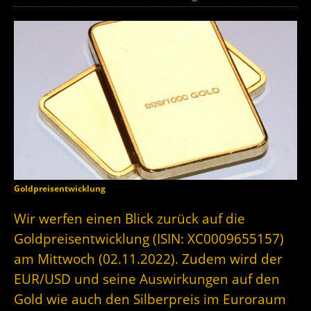
Goldpreisentwicklung
Wir werfen einen Blick zurück auf die
Goldpreisentwicklung (ISIN: XC0009655157)
am Mittwoch (02.11.2022). Zudem wird der
EUR/USD und seine Auswirkungen auf den
Gold wie auch den Silberpreis im Euroraum