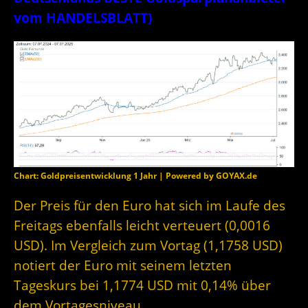
vom HANDELSBLATT)
Chart: Goldpreisentwicklung 1 Jahr | Powered by GOYAX.de
Der Preis für den Euro hat sich im Laufe des
Freitags ebenfalls leicht verteuert (0,0016
USD). Im Vergleich zum Vortag (1,1758 USD)
notiert der Euro mit seinem letzten
Tageskurs bei 1,1774 USD mit 0,14% über
dem Vortagesniveau.