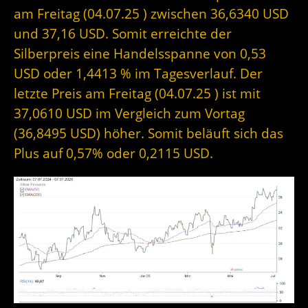
am Freitag (04.07.25 ) zwischen 36,6340 USD
und 37,16 USD. Somit erreichte der
Silberpreis eine Handelsspanne von 0,53
USD oder 1,4413 % im Tagesverlauf. Der
letzte Preis am Freitag (04.07.25 ) ist mit
37,0610 USD im Vergleich zum Vortag
(36,8495 USD) höher. Somit beläuft sich das
Plus auf 0,57% oder 0,2115 USD.