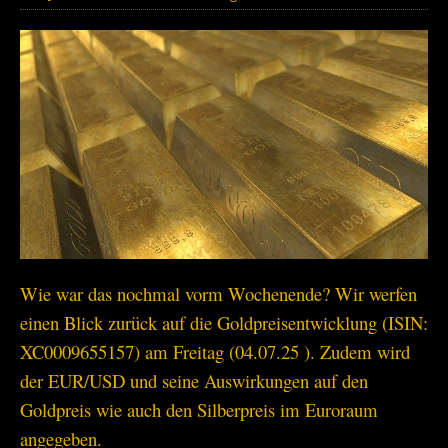
Wie war das nochmal vorm Wochenende? Wir werfen
einen Blick zurück auf die Goldpreisentwicklung (ISIN:
XC0009655157) am Freitag (04.07.25 ). Zudem wird
der EUR/USD und seine Auswirkungen auf den
Goldpreis wie auch den Silberpreis im Euroraum
angegeben.