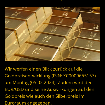
Wir werfen einen Blick zurück auf die
Goldpreisentwicklung (ISIN: XC0009655157)
am Montag (05.02.2024). Zudem wird der
EUR/USD und seine Auswirkungen auf den
Goldpreis wie auch den Silberpreis im
Euroraum angegeben.