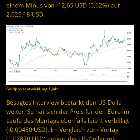
einem Minus von -12,65 USD (0,62%) auf
2.025,18 USD.
Goldpreisentwicklung 1 Jahr
Besagtes Interview bestärkt den US-Dolla
weiter. So hat sich der Preis für den Euro im
Laufe des Montags ebenfalls leicht verbilligt
(-0,00430 USD). Im Vergleich zum Vortag
(1,07870 USD) notiert der US-Dollar mit