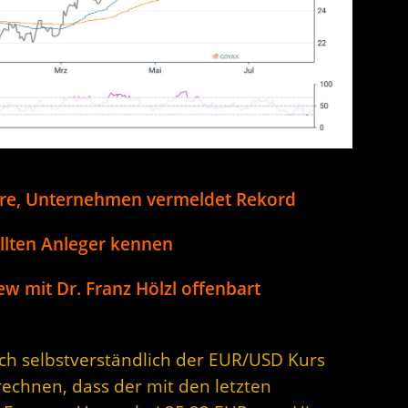
re, Unternehmen vermeldet Rekord
llten Anleger kennen
ew mit Dr. Franz Hölzl offenbart
sich selbstverständlich der EUR/USD Kurs
rechnen, dass der mit den letzten