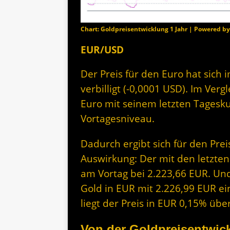
Chart: Goldpreisentwicklung 1 Jahr | Powered b
EUR/USD
Der Preis für den Euro hat sich 
verbilligt (-0,0001 USD). Im Ver
Euro mit seinem letzten Tagesk
Vortagesniveau.
Dadurch ergibt sich für den Prei
Auswirkung: Der mit den letzten
am Vortag bei 2.223,66 EUR. Und 
Gold in EUR mit 2.226,99 EUR ei
liegt der Preis in EUR 0,15% üb
Von der Goldpreisentwick