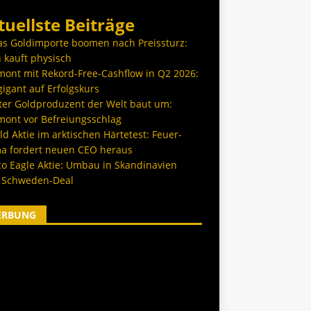
tuellste Beiträge
as Goldimporte boomen nach Preissturz:
 kauft physisch
ont mit Rekord-Free-Cashflow in Q2 2026:
igant auf Erfolgskurs
ter Goldproduzent der Welt baut um:
ont vor Befreiungsschlag
d Aktie im arktischen Härtetest: Feuer-
a fordert neuen CEO heraus
co Eagle Aktie: Umbau in Skandinavien
 Schweden-Deal
ERBUNG