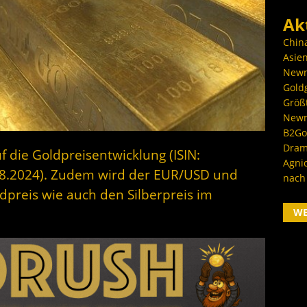
Ak
Chin
Asien
Newm
Goldg
Größ
Newm
B2Gol
Dram
f die Goldpreisentwicklung (ISIN:
Agni
08.2024). Zudem wird der EUR/USD und
nach
dpreis wie auch den Silberpreis im
W