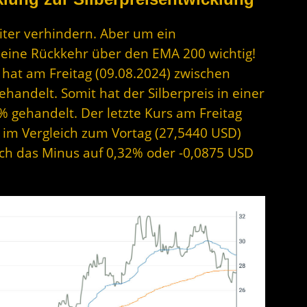
iter verhindern. Aber um ein
eine Rückkehr über den EMA 200 wichtig!
r hat am Freitag (09.08.2024) zwischen
andelt. Somit hat der Silberpreis in einer
 gehandelt. Der letzte Kurs am Freitag
D im Vergleich zum Vortag (27,5440 USD)
sich das Minus auf 0,32% oder -0,0875 USD