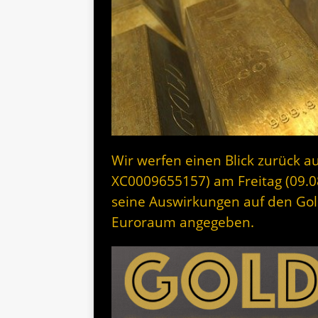
Wir werfen einen Blick zurück au
XC0009655157) am Freitag (09.
seine Auswirkungen auf den Gol
Euroraum angegeben.