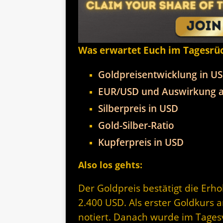
Was erwartet Euch im Tagesrü
Goldpreisentwicklung in U
EUR/USD und Auswirkung a
Silberpreis in USD
Gold-Silber-Ratio
Kupferpreis in USD
Also los gehts:
Der Goldpreis bestätigt die Erh
2.400 USD. Als erster Goldkurs
notiert. Danach wurde im Tagesv