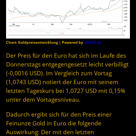
Chart: Goldpreisentwicklung | Powered by
GOYAX.de
Der Preis für den Euro hat sich im Laufe des
Donnerstags entgegengesetzt leicht verbilligt
(-0,0016 USD). Im Vergleich zum Vortag
(1,0743 USD) notiert der Euro mit seinem
letzten Tageskurs bei 1,0727 USD mit 0,15%
unter dem Vortagesniveau.
Dadurch ergibt sich für den Preis einer
Feinunze Gold in Euro die folgende
Auswirkung: Der mit den letzten