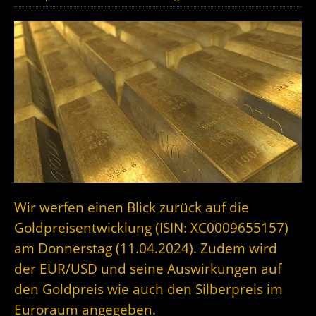
Wir werfen einen Blick zurück auf die
Goldpreisentwicklung (ISIN: XC0009655157)
am Donnerstag (11.04.2024). Zudem wird
der EUR/USD und seine Auswirkungen auf
den Goldpreis wie auch den Silberpreis im
Euroraum angegeben.