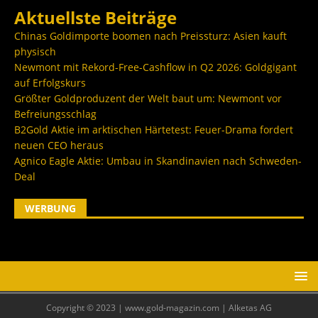
Aktuellste Beiträge
Chinas Goldimporte boomen nach Preissturz: Asien kauft
physisch
Newmont mit Rekord-Free-Cashflow in Q2 2026: Goldgigant
auf Erfolgskurs
Größter Goldproduzent der Welt baut um: Newmont vor
Befreiungsschlag
B2Gold Aktie im arktischen Härtetest: Feuer-Drama fordert
neuen CEO heraus
Agnico Eagle Aktie: Umbau in Skandinavien nach Schweden-
Deal
WERBUNG
Copyright © 2023 | www.gold-magazin.com | Alketas AG