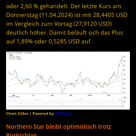
oder 2,60 % gehandelt. Der letzte Kurs am
Donnerstag (11.04.2024) ist mit 28,4405 USD
im Vergleich zum Vortag (27,9120 USD)
deutlich höher. Damit beläuft sich das Plus
auf 1,89% oder 0,5285 USD auf.
Chart: Silber | Powered by
GOYAX.de
Northern Star bleibt optimistisch trotz
Rückschlag