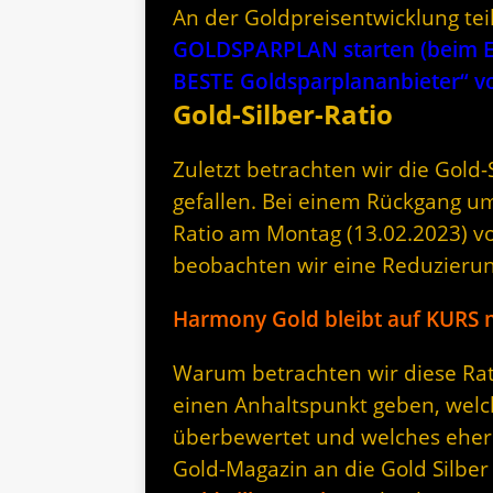
An der Goldpreisentwicklung te
GOLDSPARPLAN starten (beim Er
BESTE Goldsparplananbieter“
Gold-Silber-Ratio
Zuletzt betrachten wir die Gold-Si
gefallen. Bei einem Rückgang um 
Ratio am Montag (13.02.2023) vo
beobachten wir eine Reduzieru
Harmony Gold bleibt auf KUR
Warum betrachten wir diese Rati
einen Anhaltspunkt geben, welc
überbewertet und welches eher 
Gold-Magazin an die Gold Silber