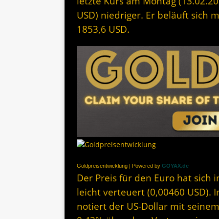
letzte Kurs am Montag (13.02.20
USD) niedriger. Er beläuft sich 
1853,6 USD.
Goldpreisentwicklung | Powered by
GOYAX.de
Der Preis für den Euro hat sich
leicht verteuert (0,00460 USD).
notiert der US-Dollar mit seine