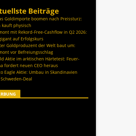
tuellste Beiträge
as Goldimporte boomen nach Preissturz:
 kauft physisch
ont mit Rekord-Free-Cashflow in Q2 2026:
igant auf Erfolgskurs
ter Goldproduzent der Welt baut um:
ont vor Befreiungsschlag
d Aktie im arktischen Härtetest: Feuer-
a fordert neuen CEO heraus
co Eagle Aktie: Umbau in Skandinavien
 Schweden-Deal
ERBUNG