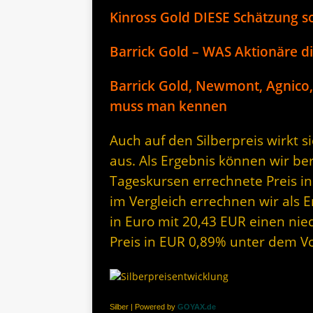
Kinross Gold DIESE Schätzung s
Barrick Gold – WAS Aktionäre d
Barrick Gold, Newmont, Agnico
muss man kennen
Auch auf den Silberpreis wirkt 
aus. Als Ergebnis können wir be
Tageskursen errechnete Preis in
im Vergleich errechnen wir als 
in Euro mit 20,43 EUR einen nied
Preis in EUR 0,89% unter dem V
Silber | Powered by
GOYAX.de