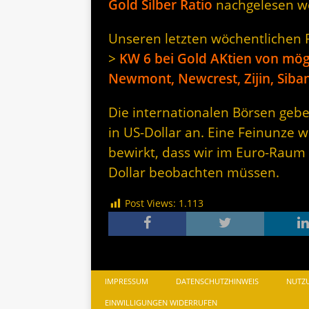
Gold Silber Ratio
nachgelesen w
Unseren letzten wöchentlichen Rü
>
KW 6 bei Gold AKtien von mög
Newmont, Newcrest, Zijin, Siba
Die internationalen Börsen gebe
in US-Dollar an. Eine Feinunze w
bewirkt, dass wir im Euro-Raum
Dollar beobachten müssen.
Post Views:
1.113
IMPRESSUM
DATENSCHUTZHINWEIS
NUTZ
EINWILLIGUNGEN WIDERRUFEN