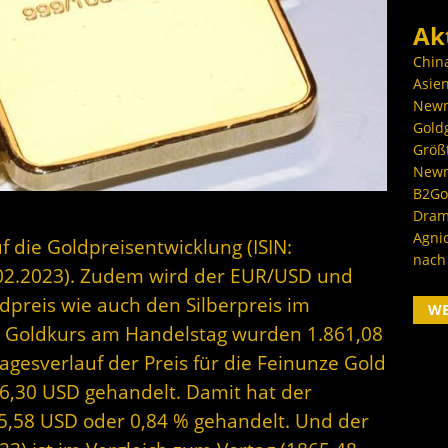
Ak
Chin
Asien
Newm
Goldg
Größ
Newm
B2Gol
Dram
Agni
f die Goldpreisentwicklung (ISIN:
nach
02.2023). Zudem wird der EUR/USD und
dpreis wie auch den Silberpreis im
W
r Goldkurs am Handelstag wurden 1.861,08
gesverlauf der Preis für die Feinunze Gold
6,30 USD gehandelt. Damit hat der
15,58 USD oder 0,84 % gehandelt. Und der