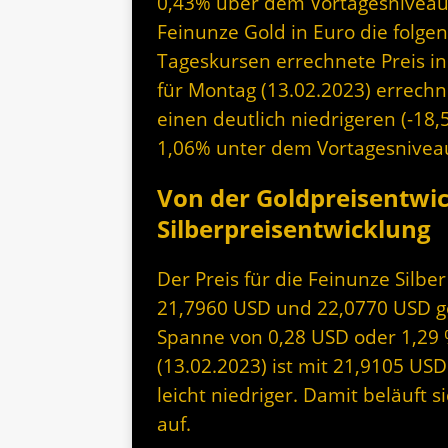
0,43% über dem Vortagesniveau. 
Feinunze Gold in Euro die folge
Tageskursen errechnete Preis i
für Montag (13.02.2023) errechn
einen deutlich niedrigeren (-18,5
1,06% unter dem Vortagesnivea
Von der Goldpreisentwi
Silberpreisentwicklung
Der Preis für die Feinunze Silb
21,7960 USD und 22,0770 USD geh
Spanne von 0,28 USD oder 1,29 
(13.02.2023) ist mit 21,9105 US
leicht niedriger. Damit beläuft 
auf.