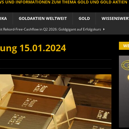
EWS UND INFORMATIONEN ZUM THEMA GOLD UND GOLD AKTIEN
IKA
GOLDAKTIEN WELTWEIT
GOLD
WISSENSWER
 Rekord-Free-Cashflow in Q2 2026: Goldgigant auf Erfolgskurs
A
ung 15.01.2024
W
produzent der Welt baut um: Newmont vor Befreiungsschlag
A
 im arktischen Härtetest: Feuer-Drama fordert neuen CEO heraus
RIKA
le Aktie: Umbau in Skandinavien nach Schweden-Deal
A
importe boomen nach Preissturz: Asien kauft physisch
GOLD