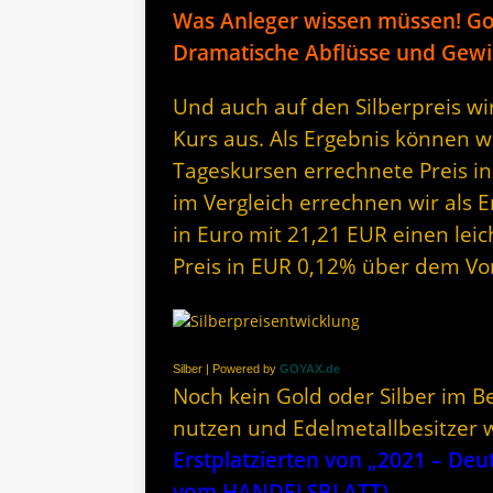
Was Anleger wissen müssen! Go
Dramatische Abflüsse und Gew
Und auch auf den Silberpreis wi
Kurs aus. Als Ergebnis können w
Tageskursen errechnete Preis in
im Vergleich errechnen wir als 
in Euro mit 21,21 EUR einen leic
Preis in EUR 0,12% über dem Vo
Silber | Powered by
GOYAX.de
Noch kein Gold oder Silber im Be
nutzen und Edelmetallbesitzer 
Erstplatzierten von „2021 – De
vom HANDELSBLATT)