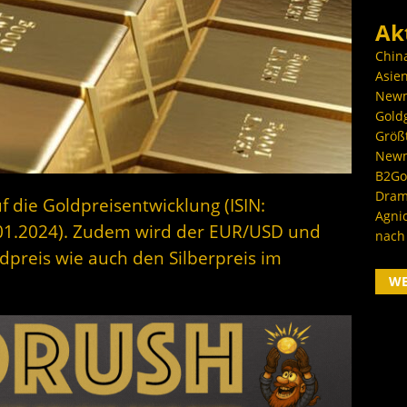
Ak
Chin
Asien
Newm
Goldg
Größ
Newm
B2Gol
Dram
f die Goldpreisentwicklung (ISIN:
Agni
01.2024). Zudem wird der EUR/USD und
nach
dpreis wie auch den Silberpreis im
W