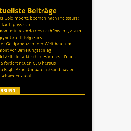
tuellste Beiträge
as Goldimporte boomen nach Preissturz:
 kauft physisch
ont mit Rekord-Free-Cashflow in Q2 2026:
igant auf Erfolgskurs
ter Goldproduzent der Welt baut um:
ont vor Befreiungsschlag
d Aktie im arktischen Härtetest: Feuer-
a fordert neuen CEO heraus
co Eagle Aktie: Umbau in Skandinavien
 Schweden-Deal
ERBUNG