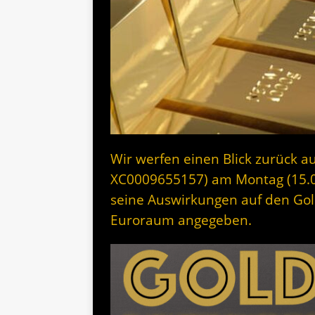
Wir werfen einen Blick zurück au
XC0009655157) am Montag (15.
seine Auswirkungen auf den Gol
Euroraum angegeben.