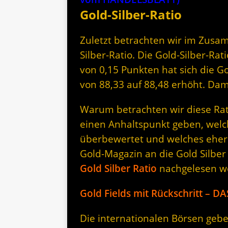
Gold-Silber-Ratio
Zuletzt betrachten wir im Zusa
Silber-Ratio. Die Gold-Silber-Rat
von 0,15 Punkten hat sich die G
von 88,33 auf 88,48 erhöht. Da
Warum betrachten wir diese Rati
einen Anhaltspunkt geben, welc
überbewertet und welches eher 
Gold-Magazin an die Gold Silber
Gold Silber Ratio
nachgelesen w
Gold Fields mit Rückschritt – 
Die internationalen Börsen gebe