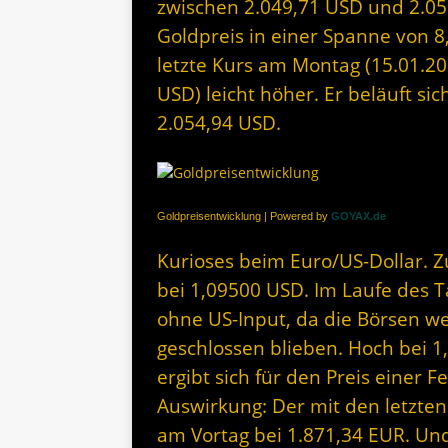
zwischen 2.049,71 USD und 2.05
Goldpreis in einer Spanne von 
letzte Kurs am Montag (15.01.202
USD) leicht höher. Er beläuft si
2.054,94 USD.
Goldpreisentwicklung | Powered by
GOYAX.de
Kurioses beim Euro/US-Dollar. Z
bei 1,09500 USD. Im Laufe des T
ohne US-Input, da die Börsen w
geschlossen blieben. Hoch bei 1
ergibt sich für den Preis einer 
Auswirkung: Der mit den letzten
am Vortag bei 1.871,34 EUR. Und