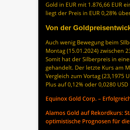
Gold in EUR mit 1.876,66 EUR ei
liegt der Preis in EUR 0,28% üb
Von der Goldpreisentwick
Auch wenig Bewegung beim SIlber
Montag (15.01.2024) zwischen 
Somit hat der Silberpreis in ei
gehandelt. Der letzte Kurs am M
Vergleich zum Vortag (23,1975 US
Plus auf 0,12% oder 0,0280 USD 
Equinox Gold Corp. – Erfolgreic
Alamos Gold auf Rekordkurs: St
optimistische Prognosen für di