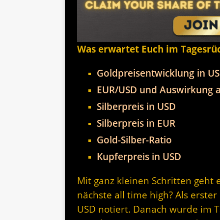
Was erwartet Euch im Tagesrü
Goldpreisentwicklung in U
EUR/USD und Auswirkung a
Silberpreis in USD
Silberpreis in EUR
Gold-Silber-Ratio
Kupferpreis in USD
Mit ganz kleinen Schritten geht
nächste all time high? Als erst
USD notiert. Danach wurde im Ta