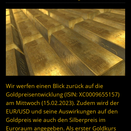
Wir werfen einen Blick zurück auf die
Goldpreisentwicklung (ISIN: XC0009655157)
am Mittwoch (15.02.2023). Zudem wird der
EUR/USD und seine Auswirkungen auf den
Goldpreis wie auch den Silberpreis im
Euroraum angegeben. Als erster Goldkurs