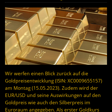
Wir werfen einen Blick zurück auf die
Goldpreisentwicklung (ISIN: XC0009655157)
am Montag (15.05.2023). Zudem wird der
EUR/USD und seine Auswirkungen auf den
Goldpreis wie auch den Silberpreis im
Euroraum angegeben. Als erster Goldkurs