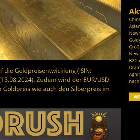
Ak
Chin
Asien
Newm
Goldg
Größ
Newm
B2Gol
Dram
f die Goldpreisentwicklung (ISIN:
Agni
15.08.2024). Zudem wird der EUR/USD
nach
 Goldpreis wie auch den Silberpreis im
W