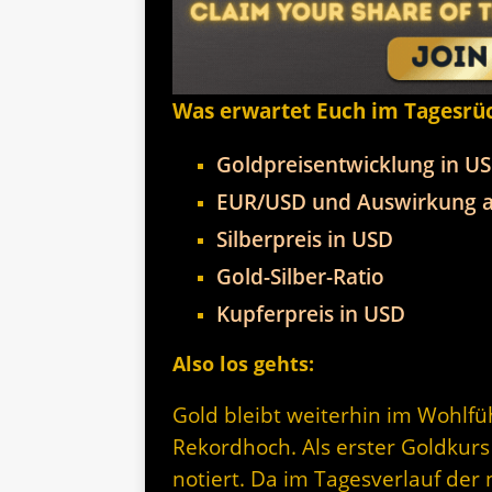
Was erwartet Euch im Tagesrü
Goldpreisentwicklung in U
EUR/USD und Auswirkung a
Silberpreis in USD
Gold-Silber-Ratio
Kupferpreis in USD
Also los gehts:
Gold bleibt weiterhin im Wohlf
Rekordhoch. Als erster Goldkur
notiert. Da im Tagesverlauf der 