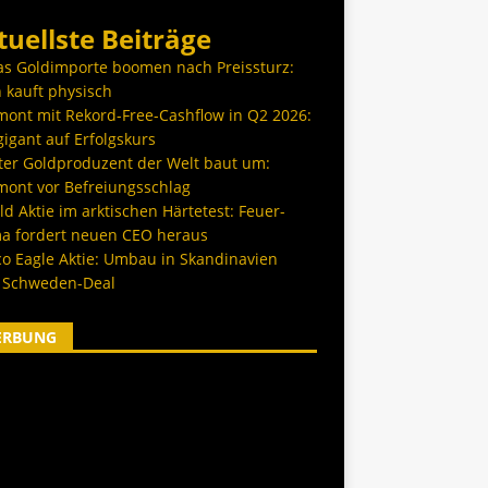
tuellste Beiträge
as Goldimporte boomen nach Preissturz:
 kauft physisch
ont mit Rekord-Free-Cashflow in Q2 2026:
igant auf Erfolgskurs
ter Goldproduzent der Welt baut um:
ont vor Befreiungsschlag
d Aktie im arktischen Härtetest: Feuer-
a fordert neuen CEO heraus
co Eagle Aktie: Umbau in Skandinavien
 Schweden-Deal
ERBUNG