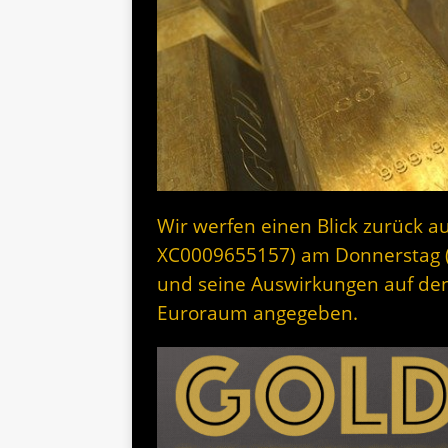
Wir werfen einen Blick zurück au
XC0009655157) am Donnerstag (
und seine Auswirkungen auf den
Euroraum angegeben.