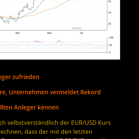
eger zufrieden
re, Unternehmen vermeldet Rekord
llten Anleger kennen
sich selbstverständlich der EUR/USD Kurs
rechnen, dass der mit den letzten