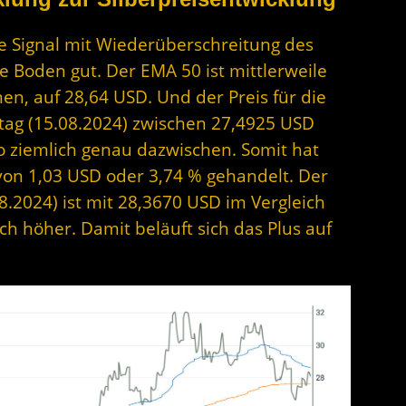
ive Signal mit Wiederüberschreitung des
 Boden gut. Der EMA 50 ist mittlerweile
n, auf 28,64 USD. Und der Preis für die
tag (15.08.2024) zwischen 27,4925 USD
o ziemlich genau dazwischen. Somit hat
 von 1,03 USD oder 3,74 % gehandelt. Der
8.2024) ist mit 28,3670 USD im Vergleich
ch höher. Damit beläuft sich das Plus auf