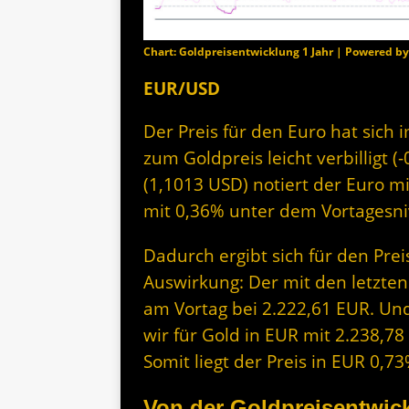
Chart: Goldpreisentwicklung 1 Jahr | Powered b
EUR/USD
Der Preis für den Euro hat sich
zum Goldpreis leicht verbilligt 
(1,1013 USD) notiert der Euro m
mit 0,36% unter dem Vortagesni
Dadurch ergibt sich für den Prei
Auswirkung: Der mit den letzten
am Vortag bei 2.222,61 EUR. Un
wir für Gold in EUR mit 2.238,7
Somit liegt der Preis in EUR 0,
Von der Goldpreisentwick