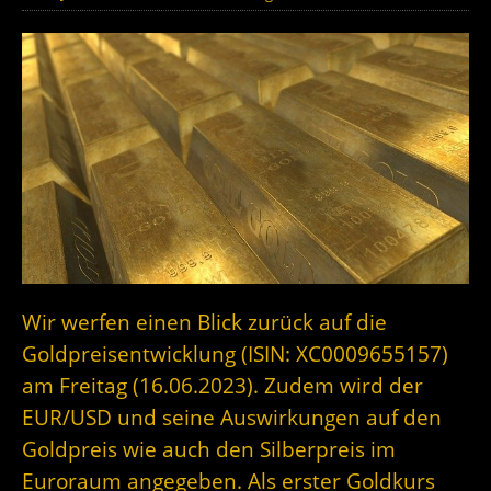
Wir werfen einen Blick zurück auf die
Goldpreisentwicklung (ISIN: XC0009655157)
am Freitag (16.06.2023). Zudem wird der
EUR/USD und seine Auswirkungen auf den
Goldpreis wie auch den Silberpreis im
Euroraum angegeben. Als erster Goldkurs