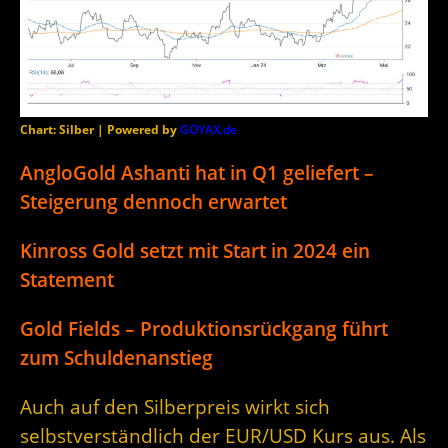
Chart: Silber | Powered by
GOYAX.de
AngloGold Ashanti hat in Q1 geliefert –
Steigerung dennoch erwartet
Kinross Gold setzt mit Start in 2024 ein
Statement
Gold Fields – Produktionsrückgang führt
zum Schuldenanstieg
Auch auf den Silberpreis wirkt sich
selbstverständlich der EUR/USD Kurs aus. Als