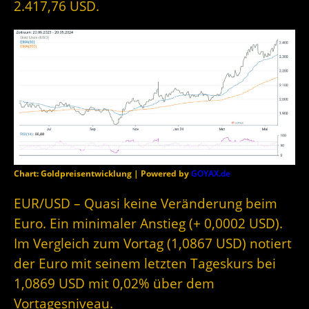
2.417,76 USD.
Chart: Goldpreisentwicklung | Powered by
GOYAX.de
EUR/USD – Quasi keine Veränderung beim
Euro. Ein minimaler Anstieg (+ 0,0002 USD).
Im Vergleich zum Vortag (1,0867 USD) notiert
der Euro mit seinem letzten Tageskurs bei
1,0869 USD mit 0,02% über dem
Vortagesniveau.