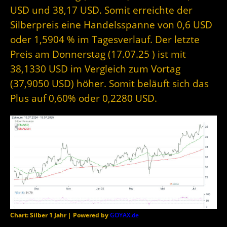
USD und 38,17 USD. Somit erreichte der
Silberpreis eine Handelsspanne von 0,6 USD
oder 1,5904 % im Tagesverlauf. Der letzte
Preis am Donnerstag (17.07.25 ) ist mit
38,1330 USD im Vergleich zum Vortag
(37,9050 USD) höher. Somit beläuft sich das
Plus auf 0,60% oder 0,2280 USD.
Chart: Silber 1 Jahr | Powered by
GOYAX.de