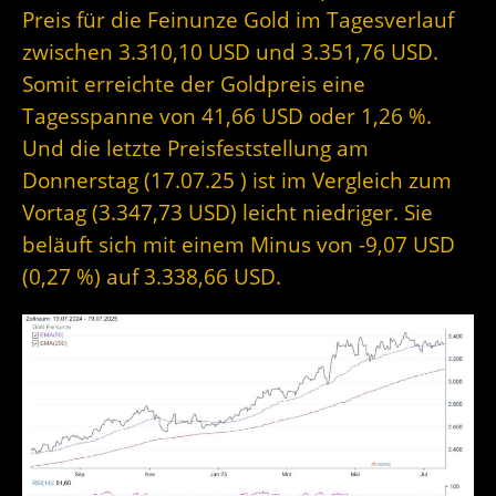
Preis für die Feinunze Gold im Tagesverlauf
zwischen 3.310,10 USD und 3.351,76 USD.
Somit erreichte der Goldpreis eine
Tagesspanne von 41,66 USD oder 1,26 %.
Und die letzte Preisfeststellung am
Donnerstag (17.07.25 ) ist im Vergleich zum
Vortag (3.347,73 USD) leicht niedriger. Sie
beläuft sich mit einem Minus von -9,07 USD
(0,27 %) auf 3.338,66 USD.