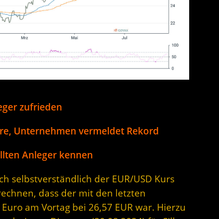
eger zufrieden
re, Unternehmen vermeldet Rekord
llten Anleger kennen
sich selbstverständlich der EUR/USD Kurs
rechnen, dass der mit den letzten
 Euro am Vortag bei 26,57 EUR war. Hierzu