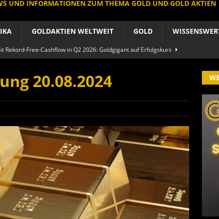
EWS UND INFORMATIONEN ZUM THEMA GOLD UND GOLD AKTIEN
IKA
GOLDAKTIEN WELTWEIT
GOLD
WISSENSWER
 Rekord-Free-Cashflow in Q2 2026: Goldgigant auf Erfolgskurs
A
ung 20.08.2024
W
produzent der Welt baut um: Newmont vor Befreiungsschlag
A
 im arktischen Härtetest: Feuer-Drama fordert neuen CEO heraus
RIKA
le Aktie: Umbau in Skandinavien nach Schweden-Deal
A
importe boomen nach Preissturz: Asien kauft physisch
GOLD