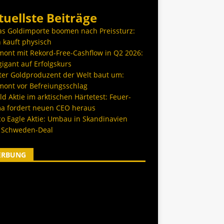
tuellste Beiträge
as Goldimporte boomen nach Preissturz:
 kauft physisch
ont mit Rekord-Free-Cashflow in Q2 2026:
igant auf Erfolgskurs
ter Goldproduzent der Welt baut um:
ont vor Befreiungsschlag
d Aktie im arktischen Härtetest: Feuer-
a fordert neuen CEO heraus
co Eagle Aktie: Umbau in Skandinavien
 Schweden-Deal
ERBUNG