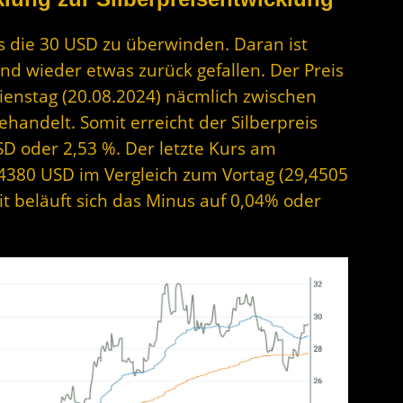
es die 30 USD zu überwinden. Daran ist
und wieder etwas zurück gefallen. Der Preis
Dienstag (20.08.2024) näcmlich zwischen
handelt. Somit erreicht
der Silberpreis
D oder 2,53 %. Der letzte Kurs am
9,4380 USD im Vergleich zum Vortag (29,4505
t beläuft sich das Minus auf 0,04% oder