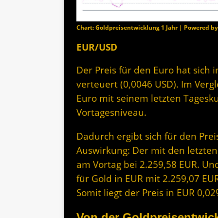
Chart: Goldpreisentwicklung 1 Jahr | Powered b
EUR/USD
Der Preis für den Euro hat sich 
verteuert (0,0046 USD). Im Vergl
Euro mit seinem letzten Tagesk
Vortagesniveau.
Dadurch ergibt sich für den Prei
Auswirkung: Der mit den letzten
am Vortag bei 2.259,58 EUR. Und
für Gold in EUR mit 2.259,07 EUR
Somit liegt der Preis in EUR 0,
Von der Goldpreisentwick