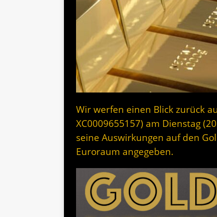
Wir werfen einen Blick zurück au
XC0009655157) am Dienstag (20
seine Auswirkungen auf den Gol
Euroraum angegeben.