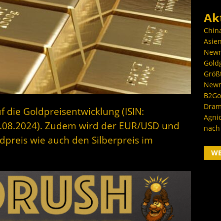
Ak
Chin
Asien
Newm
Goldg
Größ
Newm
B2Gol
Dram
f die Goldpreisentwicklung (ISIN:
Agni
.08.2024). Zudem wird der EUR/USD und
nach
dpreis wie auch den Silberpreis im
W