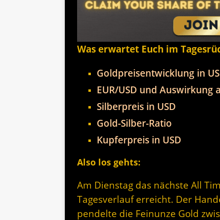
Was erwartet Euch im Tagesrü
Goldpreisentwicklung in U
EUR/USD und Auswirkung a
Silberpreis in USD
Gold-Silber-Ratio
Kupferpreis in USD
Also los gehts:
Am Dienstag das nächste All Ti
Tagesverlauf erreicht. Der Hand
pendelte die Feinunze Gold zwi