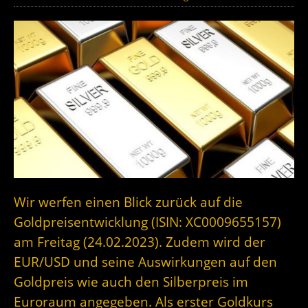
Wir werfen einen Blick zurück auf die
Goldpreisentwicklung (ISIN: XC0009655157)
am Freitag (24.02.2023). Zudem wird der
EUR/USD und seine Auswirkungen auf den
Goldpreis wie auch den Silberpreis im
Euroraum angegeben. Als erster Goldkurs