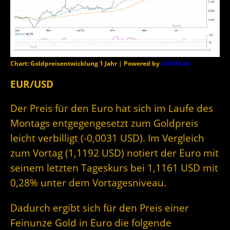
Chart: Goldpreisentwicklung 1 Jahr | Powered by
GOYAX.de
EUR/USD
Der Preis für den Euro hat sich im Laufe des
Montags entgegengesetzt zum Goldpreis
leicht verbilligt (-0,0031 USD). Im Vergleich
zum Vortag (1,1192 USD) notiert der Euro mit
seinem letzten Tageskurs bei 1,1161 USD mit
0,28% unter dem Vortagesniveau.
Dadurch ergibt sich für den Preis einer
Feinunze Gold in Euro die folgende