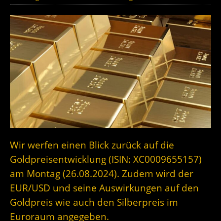
Wir werfen einen Blick zurück auf die
Goldpreisentwicklung (ISIN: XC0009655157)
am Montag (26.08.2024). Zudem wird der
EUR/USD und seine Auswirkungen auf den
Goldpreis wie auch den Silberpreis im
Euroraum angegeben.