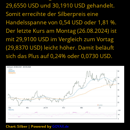
29,6550 USD und 30,1910 USD gehandelt.
Somit errecihte der Silberpreis eine
Handelsspanne von 0,54 USD oder 1,81 %.
Der letzte Kurs am Montag (26.08.2024) ist
mit 29,9100 USD im Vergleich zum Vortag
(29,8370 USD) leicht höher. Damit beläuft
sich das Plus auf 0,24% oder 0,0730 USD.
Chart: Silber | Powered by
GOYAX.de