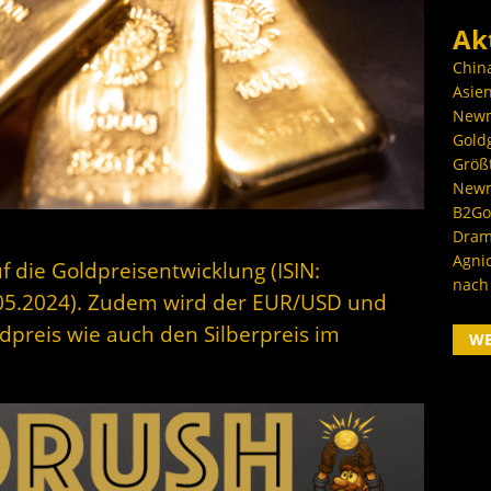
Ak
Chin
Asien
Newm
Goldg
Größ
Newm
B2Gol
Dram
Agni
f die Goldpreisentwicklung (ISIN:
nach
05.2024). Zudem wird der EUR/USD und
dpreis wie auch den Silberpreis im
W