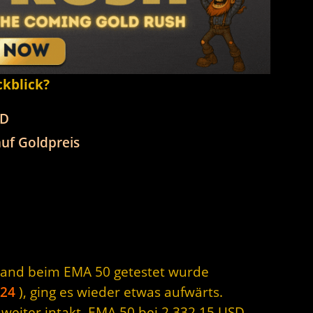
ckblick?
SD
uf Goldpreis
and beim EMA 50 getestet wurde
024
), ging es wieder etwas aufwärts.
 weiter intakt. EMA 50 bei 2.332,15 USD.