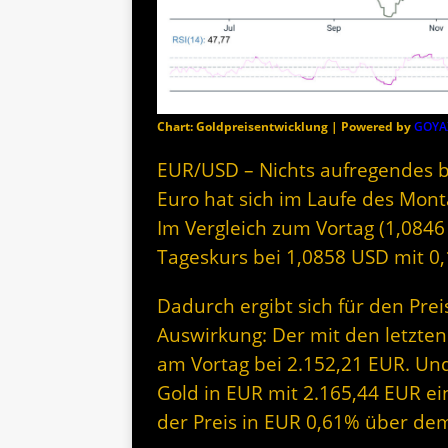
Chart: Goldpreisentwicklung | Powered by
GOYA
EUR/USD – Nichts aufregendes 
Euro hat sich im Laufe des Monta
Im Vergleich zum Vortag (1,0846
Tageskurs bei 1,0858 USD mit 0
Dadurch ergibt sich für den Prei
Auswirkung: Der mit den letzten
am Vortag bei 2.152,21 EUR. Und
Gold in EUR mit 2.165,44 EUR ei
der Preis in EUR 0,61% über de