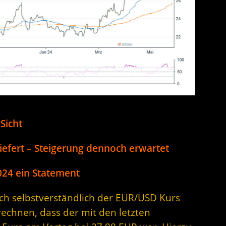
Sicht
iefert – Steigerung dennoch erwartet
2024 ein Statement
sich selbstverständlich der EUR/USD Kurs
rechnen, dass der mit den letzten