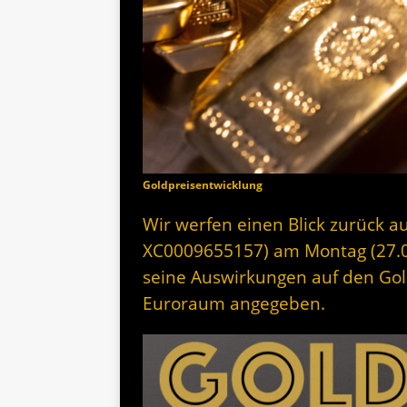
Goldpreisentwicklung
Wir werfen einen Blick zurück au
XC0009655157) am Montag (27.
seine Auswirkungen auf den Gol
Euroraum angegeben.