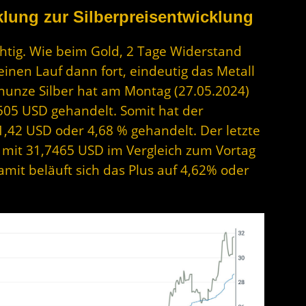
lung zur Silberpreisentwicklung
htig. Wie beim Gold, 2 Tage Widerstand
seinen Lauf dann fort, eindeutig das Metall
einunze Silber hat am Montag (27.05.2024)
05 USD gehandelt. Somit hat der
1,42 USD oder 4,68 % gehandelt. Der letzte
 mit 31,7465 USD im Vergleich zum Vortag
amit beläuft sich das Plus auf 4,62% oder