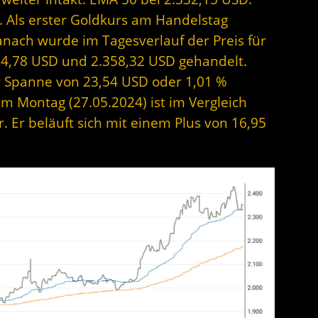
r. Als erster Goldkurs am Handelstag
nach wurde im Tagesverlauf der Preis für
34,78 USD und 2.358,32 USD gehandelt.
er Spanne von 23,54 USD oder 1,01 %
am Montag (27.05.2024) ist im Vergleich
. Er beläuft sich mit einem Plus von 16,95