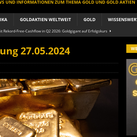
EWS UND INFORMATIONEN ZUM THEMA GOLD UND GOLD AKTIEN
IKA
GOLDAKTIEN WELTWEIT
GOLD
WISSENSWER
 Rekord-Free-Cashflow in Q2 2026: Goldgigant auf Erfolgskurs
A
ung 27.05.2024
W
produzent der Welt baut um: Newmont vor Befreiungsschlag
A
 im arktischen Härtetest: Feuer-Drama fordert neuen CEO heraus
RIKA
le Aktie: Umbau in Skandinavien nach Schweden-Deal
A
importe boomen nach Preissturz: Asien kauft physisch
GOLD