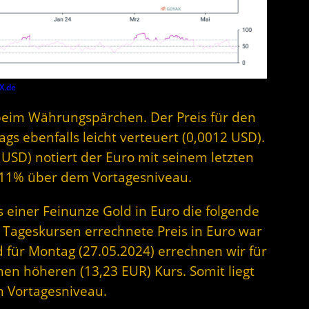
X.de
beim Währungspärchen. Der Preis für den
gs ebenfalls leicht verteuert (0,0012 USD).
 USD) notiert der Euro mit seinem letzten
,11% über dem Vortagesniveau.
s einer Feinunze Gold in Euro die folgende
 Tageskursen errechnete Preis in Euro war
 für Montag (27.05.2024) errechnen wir für
nen höheren (13,23 EUR) Kurs. Somit liegt
m Vortagesniveau.