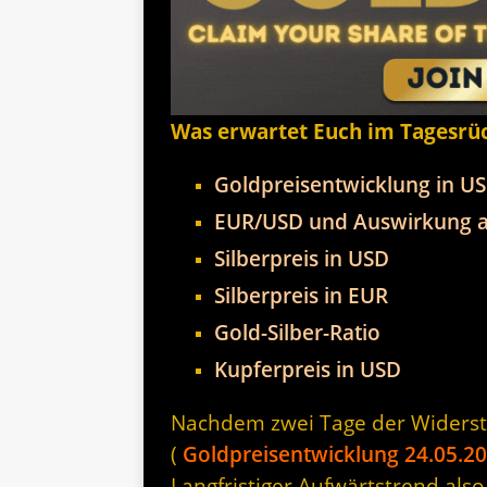
Was erwartet Euch im Tagesrü
Goldpreisentwicklung in U
EUR/USD und Auswirkung a
Silberpreis in USD
Silberpreis in EUR
Gold-Silber-Ratio
Kupferpreis in USD
Nachdem zwei Tage der Widerst
(
Goldpreisentwicklung 24.05.2
Langfristiger Aufwärtstrend also