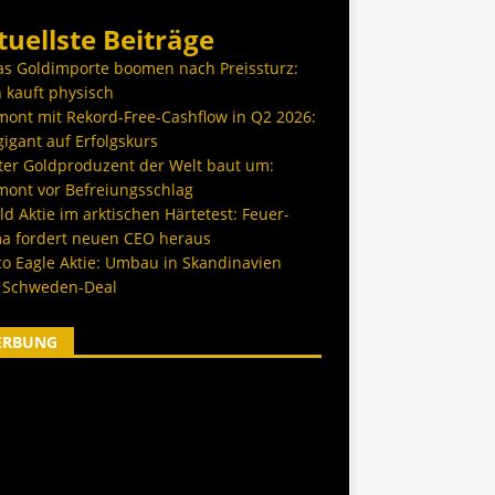
tuellste Beiträge
as Goldimporte boomen nach Preissturz:
 kauft physisch
ont mit Rekord-Free-Cashflow in Q2 2026:
igant auf Erfolgskurs
ter Goldproduzent der Welt baut um:
ont vor Befreiungsschlag
d Aktie im arktischen Härtetest: Feuer-
a fordert neuen CEO heraus
co Eagle Aktie: Umbau in Skandinavien
 Schweden-Deal
ERBUNG