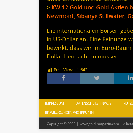
>
KW 12 Gold und Gold Aktien b
Newmont, Sibanye Stillwater, G
Die internationalen Börsen gebe
in US-Dollar an. Eine Feinunze w
bewirkt, dass wir im Euro-Raum
Dollar beobachten müssen.
Post Views:
1.642
IMPRESSUM
DATENSCHUTZHINWEIS
NUTZ
EINWILLIGUNGEN WIDERRUFEN
Copyright © 2023 | www.gold-magazin.com | Alket