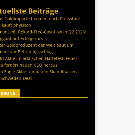
tuellste Beiträge
as Goldimporte boomen nach Preissturz:
 kauft physisch
ont mit Rekord-Free-Cashflow in Q2 2026:
igant auf Erfolgskurs
ter Goldproduzent der Welt baut um:
ont vor Befreiungsschlag
d Aktie im arktischen Härtetest: Feuer-
a fordert neuen CEO heraus
co Eagle Aktie: Umbau in Skandinavien
 Schweden-Deal
ERBUNG