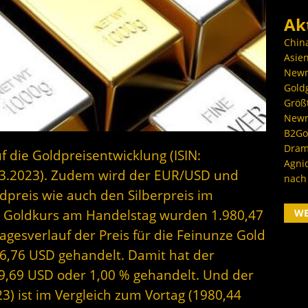
Ak
Chin
Asien
Newm
Goldg
Größ
Newm
B2Gol
Dram
f die Goldpreisentwicklung (ISIN:
Agni
03.2023). Zudem wird der EUR/USD und
nach
dpreis wie auch den Silberpreis im
W
r Goldkurs am Handelstag wurden 1.980,47
gesverlauf der Preis für die Feinunze Gold
6,76 USD gehandelt. Damit hat der
19,69 USD oder 1,00 % gehandelt. Und der
23) ist im Vergleich zum Vortag (1980,44