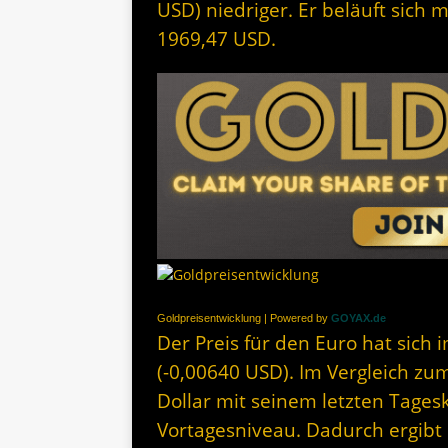
USD) niedriger. Er beläuft sich 
1969,47 USD.
Goldpreisentwicklung | Powered by
GOYAX.de
Der Preis für den Euro hat sich i
(-0,00640 USD). Im Vergleich zum
Dollar mit seinem letzten Tage
Vortagesniveau. Dadurch ergibt s