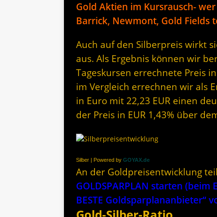
Gold Aktien im Kursrausch- wer h
Barrick, Newmont, Gold Fields 
Auch auf den Silberpreis wirkt 
aus. Als Ergebnis können wir be
Tageskursen errechnete Preis in
im Vergleich errechnen wir als E
in Euro mit 22,23 EUR einen deut
der Preis in EUR 1,43% über de
Silber | Powered by
GOYAX.de
An der Goldpreisentwicklung te
GOLDSPARPLAN starten (beim Er
BESTE Goldsparplananbieter“
Gold-Silber-Ratio