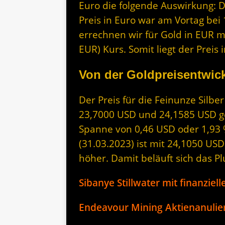
Euro die folgende Auswirkung: 
Preis in Euro war am Vortag bei 
errechnen wir für Gold in EUR m
EUR) Kurs. Somit liegt der Prei
Von der Goldpreisentwick
Der Preis für die Feinunze Silbe
23,7000 USD und 24,1585 USD geh
Spanne von 0,46 USD oder 1,93 %
(31.03.2023) ist mit 24,1050 US
höher. Damit beläuft sich das P
Sibanye Stillwater mit finanziel
Endeavour Mining Aktienanulie