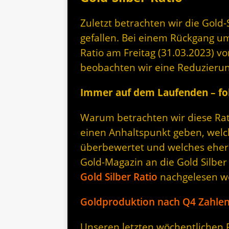
Zuletzt betrachten wir die Gold-S
gefallen. Bei einem Rückgang um 
Ratio am Freitag (31.03.2023) vo
beobachten wir eine Reduzieru
Immer auf dem Laufenden – fol
Warum betrachten wir diese Rati
einen Anhaltspunkt geben, welc
überbewertet und welches eher 
Gold-Magazin an die Gold Silber
Gold Silber Ratio
nachgelesen w
Goldproduktion nach Q4 Zahlen
Unseren letzten wöchentlichen Rü